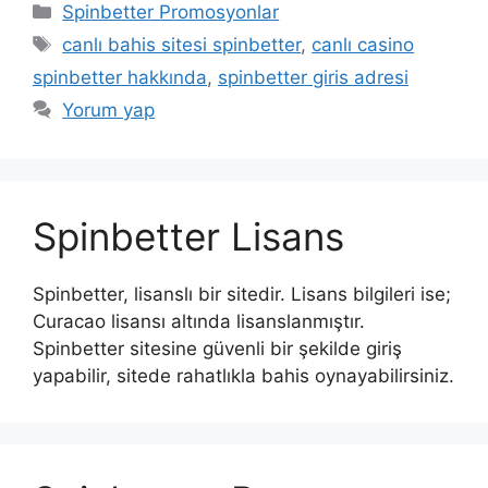
Kategoriler
Spinbetter Promosyonlar
Etiketler
canlı bahis sitesi spinbetter
,
canlı casino
spinbetter hakkında
,
spinbetter giris adresi
Yorum yap
Spinbetter Lisans
Spinbetter, lisanslı bir sitedir. Lisans bilgileri ise;
Curacao lisansı altında lisanslanmıştır.
Spinbetter sitesine güvenli bir şekilde giriş
yapabilir, sitede rahatlıkla bahis oynayabilirsiniz.