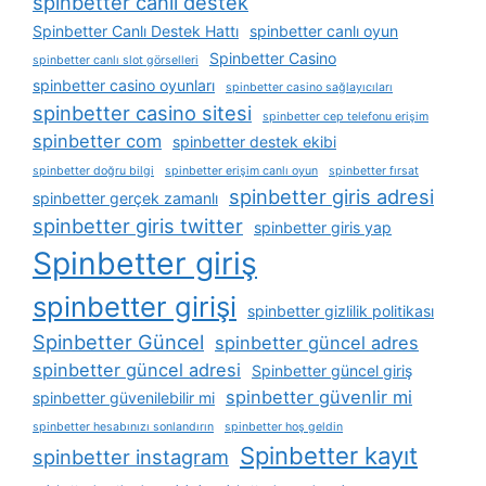
spinbetter canlı destek
Spinbetter Canlı Destek Hattı
spinbetter canlı oyun
Spinbetter Casino
spinbetter canlı slot görselleri
spinbetter casino oyunları
spinbetter casino sağlayıcıları
spinbetter casino sitesi
spinbetter cep telefonu erişim
spinbetter com
spinbetter destek ekibi
spinbetter doğru bilgi
spinbetter erişim canlı oyun
spinbetter fırsat
spinbetter giris adresi
spinbetter gerçek zamanlı
spinbetter giris twitter
spinbetter giris yap
Spinbetter giriş
spinbetter girişi
spinbetter gizlilik politikası
Spinbetter Güncel
spinbetter güncel adres
spinbetter güncel adresi
Spinbetter güncel giriş
spinbetter güvenlir mi
spinbetter güvenilebilir mi
spinbetter hesabınızı sonlandırın
spinbetter hoş geldin
Spinbetter kayıt
spinbetter instagram