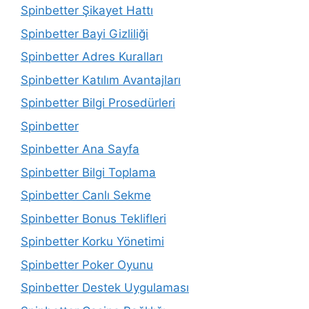
Spinbetter Şikayet Hattı
Spinbetter Bayi Gizliliği
Spinbetter Adres Kuralları
Spinbetter Katılım Avantajları
Spinbetter Bilgi Prosedürleri
Spinbetter
Spinbetter Ana Sayfa
Spinbetter Bilgi Toplama
Spinbetter Canlı Sekme
Spinbetter Bonus Teklifleri
Spinbetter Korku Yönetimi
Spinbetter Poker Oyunu
Spinbetter Destek Uygulaması