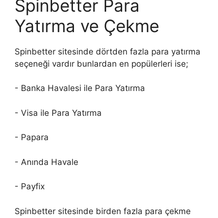
Spinbetter Para
Yatırma ve Çekme
Spinbetter sitesinde dörtden fazla para yatırma
seçeneği vardır bunlardan en popülerleri ise;
- Banka Havalesi ile Para Yatırma
- Visa ile Para Yatırma
- Papara
- Anında Havale
- Payfix
Spinbetter sitesinde birden fazla para çekme