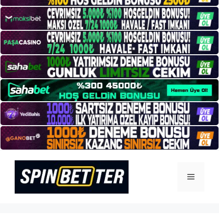
İçeriğe
atla
Menü