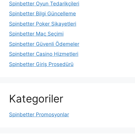
Spinbetter Oyun Tedarikçileri
Spinbetter Bilgi Güncelleme
Spinbetter Poker Şikayetleri
Spinbetter Maç Seçimi
Spinbetter Güvenli Ödemeler
Spinbetter Casino Hizmetleri
Spinbetter Giriş Prosedürü
Kategoriler
Spinbetter Promosyonlar