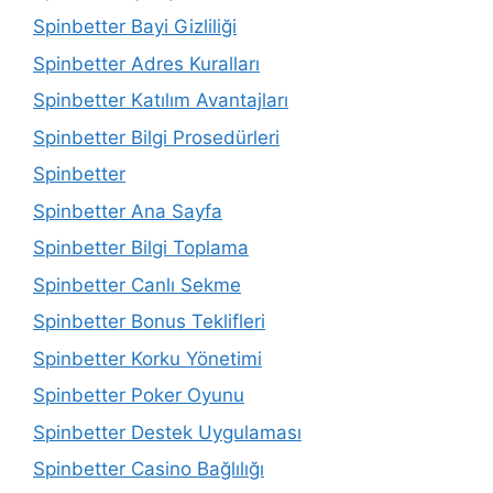
Spinbetter Bayi Gizliliği
Spinbetter Adres Kuralları
Spinbetter Katılım Avantajları
Spinbetter Bilgi Prosedürleri
Spinbetter
Spinbetter Ana Sayfa
Spinbetter Bilgi Toplama
Spinbetter Canlı Sekme
Spinbetter Bonus Teklifleri
Spinbetter Korku Yönetimi
Spinbetter Poker Oyunu
Spinbetter Destek Uygulaması
Spinbetter Casino Bağlılığı