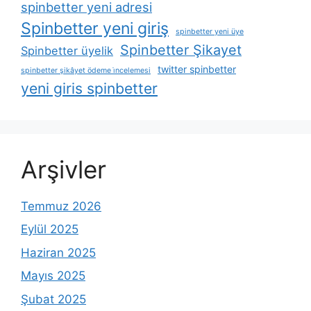
spinbetter yeni adresi
Spinbetter yeni giriş
spinbetter yeni üye
Spinbetter Şikayet
Spinbetter üyelik
twitter spinbetter
spinbetter şikâyet ödeme i̇ncelemesi
yeni giris spinbetter
Arşivler
Temmuz 2026
Eylül 2025
Haziran 2025
Mayıs 2025
Şubat 2025