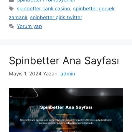
Etiketler
spinbetter canlı casino
,
spinbetter gerçek
zamanlı
,
spinbetter giris twitter
Yorum yap
Spinbetter Ana Sayfası
Mayıs 1, 2024
Yazarı:
admin