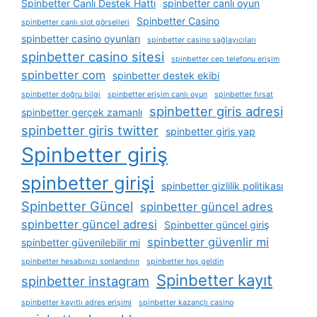
Spinbetter Canlı Destek Hattı
spinbetter canlı oyun
Spinbetter Casino
spinbetter canlı slot görselleri
spinbetter casino oyunları
spinbetter casino sağlayıcıları
spinbetter casino sitesi
spinbetter cep telefonu erişim
spinbetter com
spinbetter destek ekibi
spinbetter doğru bilgi
spinbetter erişim canlı oyun
spinbetter fırsat
spinbetter giris adresi
spinbetter gerçek zamanlı
spinbetter giris twitter
spinbetter giris yap
Spinbetter giriş
spinbetter girişi
spinbetter gizlilik politikası
Spinbetter Güncel
spinbetter güncel adres
spinbetter güncel adresi
Spinbetter güncel giriş
spinbetter güvenlir mi
spinbetter güvenilebilir mi
spinbetter hesabınızı sonlandırın
spinbetter hoş geldin
Spinbetter kayıt
spinbetter instagram
spinbetter kayıtlı adres erişimi
spinbetter kazançlı casino