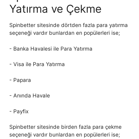
Yatırma ve Çekme
Spinbetter sitesinde dörtden fazla para yatırma
seçeneği vardır bunlardan en popülerleri ise;
- Banka Havalesi ile Para Yatırma
- Visa ile Para Yatırma
- Papara
- Anında Havale
- Payfix
Spinbetter sitesinde birden fazla para çekme
seçeneği vardır bunlardan en popülerleri ise;