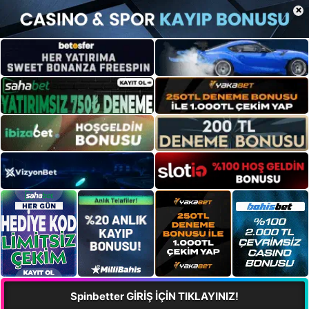
×
Spinbetter GİRİŞ İÇİN TIKLAYINIZ!