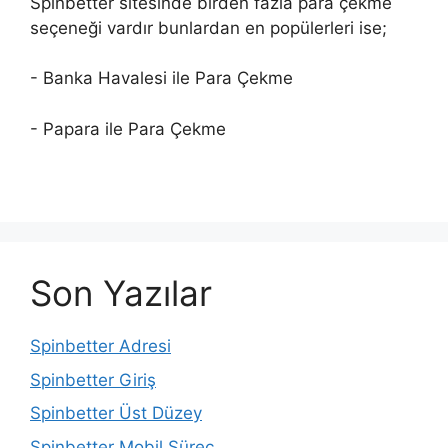
Spinbetter sitesinde birden fazla para çekme
seçeneği vardır bunlardan en popülerleri ise;
- Banka Havalesi ile Para Çekme
- Papara ile Para Çekme
Son Yazılar
Spinbetter Adresi
Spinbetter Giriş
Spinbetter Üst Düzey
Spinbetter Mobil Süreç