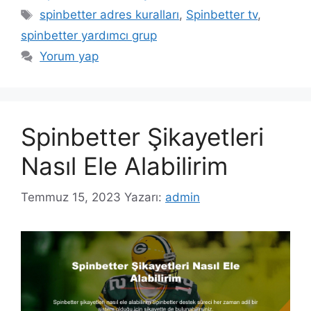
Etiketler
spinbetter adres kuralları
,
Spinbetter tv
,
spinbetter yardımcı grup
Yorum yap
Spinbetter Şikayetleri
Nasıl Ele Alabilirim
Temmuz 15, 2023
Yazarı:
admin