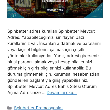
Spinbetter adres kuralları Spinbetter Mevcut
Adres. Yapabileceğimizi sınırlayan bazı
kurallarımız var. İnsanları aldatmak ve paralarını
veya kişisel bilgilerini çalmak için çeşitli
yöntemler kullanıyorlar. Yanlış adresi girerseniz,
birisi paranızı almak veya hesap bilgilerinizi
görmek için giriş bilgilerinizi kullanabilir. Bu
duruma girmemek için, kurumsal hesabınızdan
gönderilen bağlantıyla giriş yapabilirsiniz.
Spinbetter Mevcut Adres Bahis Sitesi Oturum
Açma Adresinize …
Devamını oku…
Kategoriler
Spinbetter Promosyonlar