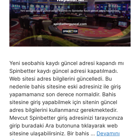
Yeni seobahis kaydı güncel adresi kapandı mı
Spinbetter kaydı güncel adresi kapatılmadı.
Web sitesi adres bilgilerini güncelledi. Bu
nedenle bahis sitesine eski adresiniz ile giriş
yapamamanız son derece normaldir. Bahis
sitesine giriş yapabilmek için sitenin güncel
adres bilgilerini kullanmanız gerekmektedir.
Mevcut Spinbetter giriş adresinizi tarayıcınıza
girip buradaki Ara butonuna tıklayarak web
sitesine ulaşabilirsiniz. Bir bahis …
Devamını