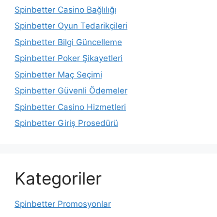
Spinbetter Casino Bağlılığı
Spinbetter Oyun Tedarikçileri
Spinbetter Bilgi Güncelleme
Spinbetter Poker Şikayetleri
Spinbetter Maç Seçimi
Spinbetter Güvenli Ödemeler
Spinbetter Casino Hizmetleri
Spinbetter Giriş Prosedürü
Kategoriler
Spinbetter Promosyonlar