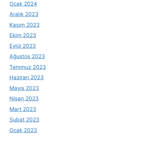
Ocak 2024
Aralık 2023
Kasım 2023
Ekim 2023
Eylül 2023
Ağustos 2023
Temmuz 2023
Haziran 2023
Mayıs 2023
Nisan 2023
Mart 2023
Şubat 2023
Ocak 2023