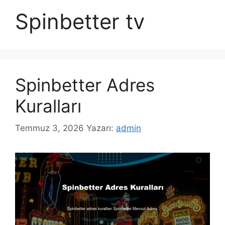
Spinbetter tv
Spinbetter Adres
Kuralları
Temmuz 3, 2026
Yazarı:
admin