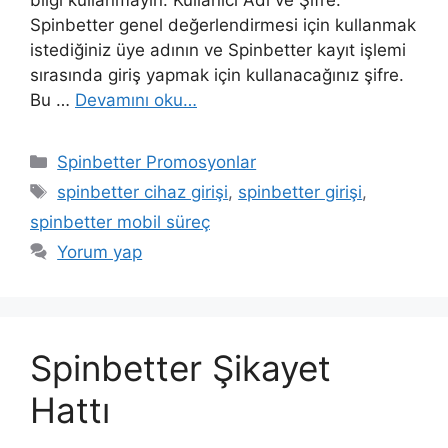
bilgi kullanmayın. Kullanıcı Adı ve Şifre:
Spinbetter genel değerlendirmesi için kullanmak
istediğiniz üye adının ve Spinbetter kayıt işlemi
sırasında giriş yapmak için kullanacağınız şifre.
Bu …
Devamını oku…
Kategoriler
Spinbetter Promosyonlar
Etiketler
spinbetter cihaz girişi
,
spinbetter girişi
,
spinbetter mobil süreç
Yorum yap
Spinbetter Şikayet
Hattı