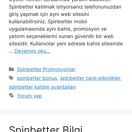
Spinbetter katılmak istiyorsanız telefonunuzdan
giriş yapmak için aynı web sitesini
kullanabilirsiniz. Spinbetter mobil
uygulamasında aynı bahis, promosyon ve
yatırım seçeneklerini sunan güvenilir bir web
sitesidir. Kullanıcılar yeni adresle bahis sitesinde
…
Devamını oku…
Kategoriler
Spinbetter Promosyonlar
Etiketler
spinbetter bonus
,
spinbetter canlı etkinlikler
,
spinbetter katılım avantajları
Yorum yap
Spinbetter Bilgi