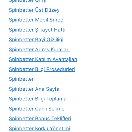
Spinbetter Giriş
Spinbetter Üst Düzey
Spinbetter Mobil Süreç
Spinbetter Şikayet Hattı
Spinbetter Bayi Gizliliği
Spinbetter Adres Kuralları
Spinbetter Katılım Avantajları
Spinbetter Bilgi Prosedürleri
Spinbetter
Spinbetter Ana Sayfa
Spinbetter Bilgi Toplama
Spinbetter Canlı Sekme
Spinbetter Bonus Teklifleri
Spinbetter Korku Yönetimi