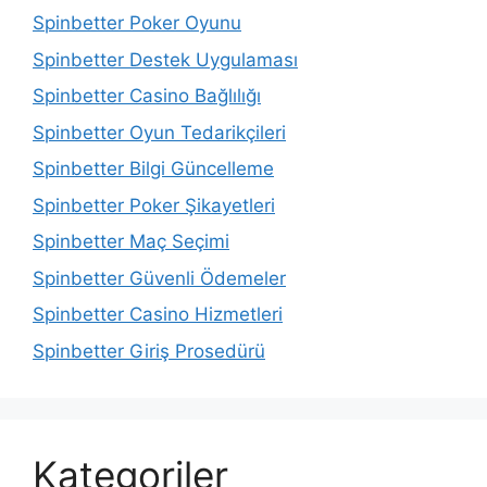
Spinbetter Poker Oyunu
Spinbetter Destek Uygulaması
Spinbetter Casino Bağlılığı
Spinbetter Oyun Tedarikçileri
Spinbetter Bilgi Güncelleme
Spinbetter Poker Şikayetleri
Spinbetter Maç Seçimi
Spinbetter Güvenli Ödemeler
Spinbetter Casino Hizmetleri
Spinbetter Giriş Prosedürü
Kategoriler