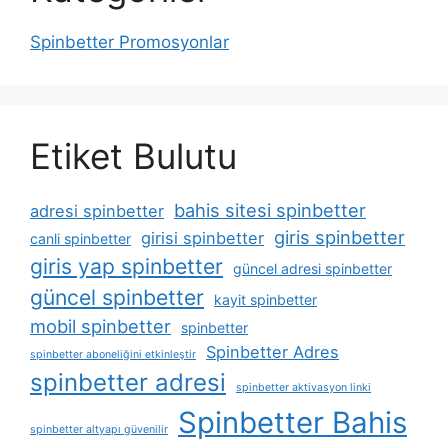
Spinbetter Promosyonlar
Etiket Bulutu
bahis sitesi spinbetter
adresi spinbetter
giris spinbetter
girisi spinbetter
canli spinbetter
giris yap spinbetter
güncel adresi spinbetter
güncel spinbetter
kayit spinbetter
mobil spinbetter
spinbetter
Spinbetter Adres
spinbetter aboneliğini etkinleştir
spinbetter adresi
spinbetter aktivasyon linki
Spinbetter Bahis
spinbetter altyapı güvenilir