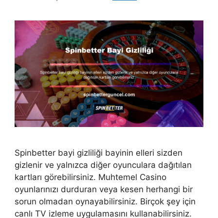
Spinbetter bayi gizliliği bayinin elleri sizden
gizlenir ve yalnızca diğer oyunculara dağıtılan
kartları görebilirsiniz. Muhtemel Casino
oyunlarınızı durduran veya kesen herhangi bir
sorun olmadan oynayabilirsiniz. Birçok şey için
canlı TV izleme uygulamasını kullanabilirsiniz.