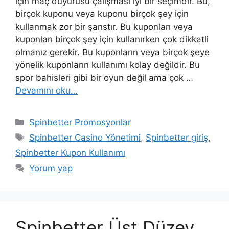
için maç duyurusu çalışması iyi bir seçimdir. Bu,
birçok kuponu veya kuponu birçok şey için
kullanmak zor bir şanstır. Bu kuponları veya
kuponları birçok şey için kullanırken çok dikkatli
olmanız gerekir. Bu kuponların veya birçok şeye
yönelik kuponların kullanımı kolay değildir. Bu
spor bahisleri gibi bir oyun değil ama çok …
Devamını oku…
Kategoriler
Spinbetter Promosyonlar
Etiketler
Spinbetter Casino Yönetimi
,
Spinbetter giriş
,
Spinbetter Kupon Kullanımı
Yorum yap
Spinbetter Üst Düzey