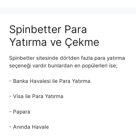
Spinbetter Para
Yatırma ve Çekme
Spinbetter sitesinde dörtden fazla para yatırma
seçeneği vardır bunlardan en popülerleri ise;
- Banka Havalesi ile Para Yatırma
- Visa ile Para Yatırma
- Papara
- Anında Havale