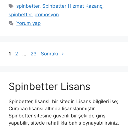
Etiketler
spinbetter
,
Spinbetter Hizmet Kazanç
,
spinbetter promosyon
Yorum yap
Sayfa
Sayfa
Sayfa
1
2
…
23
Sonraki
→
Spinbetter Lisans
Spinbetter, lisanslı bir sitedir. Lisans bilgileri ise;
Curacao lisansı altında lisanslanmıştır.
Spinbetter sitesine güvenli bir şekilde giriş
yapabilir, sitede rahatlıkla bahis oynayabilirsiniz.