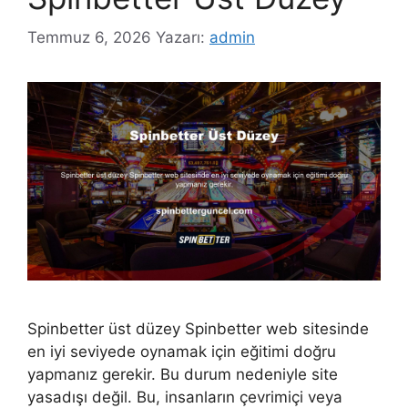
Temmuz 6, 2026
Yazarı:
admin
Spinbetter üst düzey Spinbetter web sitesinde
en iyi seviyede oynamak için eğitimi doğru
yapmanız gerekir. Bu durum nedeniyle site
yasadışı değil. Bu, insanların çevrimiçi veya