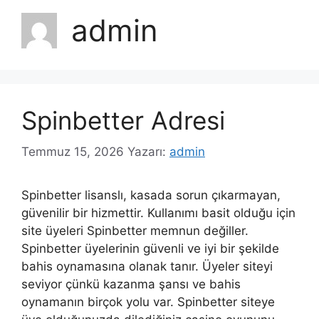
admin
Spinbetter Adresi
Temmuz 15, 2026
Yazarı:
admin
Spinbetter lisanslı, kasada sorun çıkarmayan,
güvenilir bir hizmettir. Kullanımı basit olduğu için
site üyeleri Spinbetter memnun değiller.
Spinbetter üyelerinin güvenli ve iyi bir şekilde
bahis oynamasına olanak tanır. Üyeler siteyi
seviyor çünkü kazanma şansı ve bahis
oynamanın birçok yolu var. Spinbetter siteye