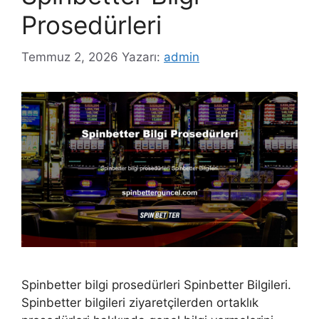
Prosedürleri
Temmuz 2, 2026
Yazarı:
admin
Spinbetter bilgi prosedürleri Spinbetter Bilgileri.
Spinbetter bilgileri ziyaretçilerden ortaklık