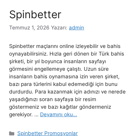
Spinbetter
Temmuz 1, 2026
Yazarı:
admin
Spinbetter maçlarını online izleyebilir ve bahis
oynayabilirsiniz. Hızla geri dönen bir Türk bahis
şirketi, bir yıl boyunca insanların sayfayı
görmesini engellemeye çalıştı. Uzun süre
insanların bahis oynamasına izin veren şirket,
bazı para türlerini kabul edemediği için bunu
durdurdu. Para kazanmak için adınızı ve nerede
yaşadığınızı soran sayfaya bir resim
göstermeniz ve bazı kağıtlar göndermeniz
gerekiyor. …
Devamını oku…
Kategoriler
Spinbetter Promosyonlar