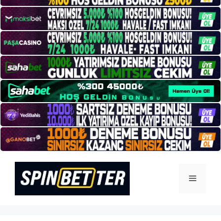
İçeriğe
atla
Menü