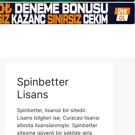
Spinbetter
Lisans
Spinbetter, lisanslı bir sitedir.
Lisans bilgileri ise; Curacao lisansı
altında lisanslanmıştır. Spinbetter
sitesine güvenli bir şekilde giriş