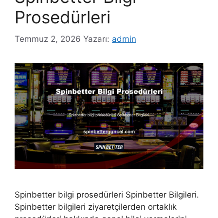
Prosedürleri
Temmuz 2, 2026
Yazarı:
admin
Spinbetter bilgi prosedürleri Spinbetter Bilgileri.
Spinbetter bilgileri ziyaretçilerden ortaklık