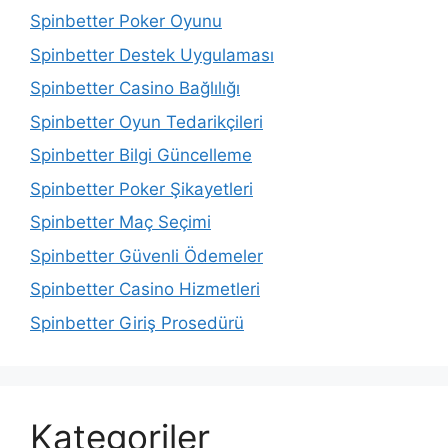
Spinbetter Poker Oyunu
Spinbetter Destek Uygulaması
Spinbetter Casino Bağlılığı
Spinbetter Oyun Tedarikçileri
Spinbetter Bilgi Güncelleme
Spinbetter Poker Şikayetleri
Spinbetter Maç Seçimi
Spinbetter Güvenli Ödemeler
Spinbetter Casino Hizmetleri
Spinbetter Giriş Prosedürü
Kategoriler