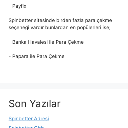
- Payfix
Spinbetter sitesinde birden fazla para çekme
seçeneği vardır bunlardan en popülerleri ise;
- Banka Havalesi ile Para Çekme
- Papara ile Para Çekme
Son Yazılar
Spinbetter Adresi