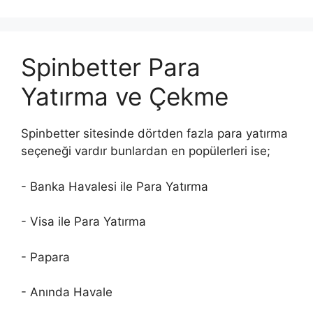
Spinbetter Para
Yatırma ve Çekme
Spinbetter sitesinde dörtden fazla para yatırma
seçeneği vardır bunlardan en popülerleri ise;
- Banka Havalesi ile Para Yatırma
- Visa ile Para Yatırma
- Papara
- Anında Havale