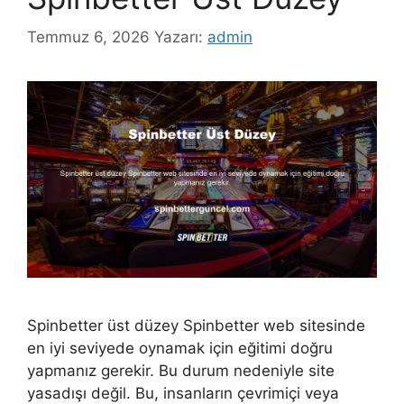
Temmuz 6, 2026
Yazarı:
admin
Spinbetter üst düzey Spinbetter web sitesinde
en iyi seviyede oynamak için eğitimi doğru
yapmanız gerekir. Bu durum nedeniyle site
yasadışı değil. Bu, insanların çevrimiçi veya