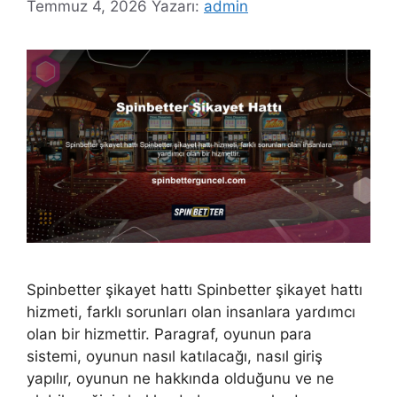
Temmuz 4, 2026
Yazarı:
admin
Spinbetter şikayet hattı Spinbetter şikayet hattı
hizmeti, farklı sorunları olan insanlara yardımcı
olan bir hizmettir. Paragraf, oyunun para
sistemi, oyunun nasıl katılacağı, nasıl giriş
yapılır, oyunun ne hakkında olduğunu ve ne