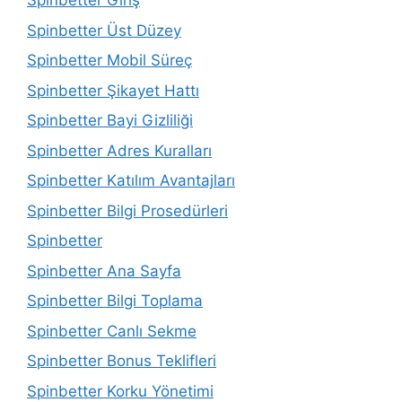
Spinbetter Giriş
Spinbetter Üst Düzey
Spinbetter Mobil Süreç
Spinbetter Şikayet Hattı
Spinbetter Bayi Gizliliği
Spinbetter Adres Kuralları
Spinbetter Katılım Avantajları
Spinbetter Bilgi Prosedürleri
Spinbetter
Spinbetter Ana Sayfa
Spinbetter Bilgi Toplama
Spinbetter Canlı Sekme
Spinbetter Bonus Teklifleri
Spinbetter Korku Yönetimi