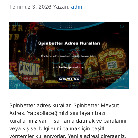
Temmuz 3, 2026
Yazarı:
admin
Spinbetter adres kuralları Spinbetter Mevcut
Adres. Yapabileceğimizi sınırlayan bazı
kurallarımız var. İnsanları aldatmak ve paralarını
veya kişisel bilgilerini çalmak için çeşitli
yöntemler kullanıyorlar. Yanlış adresi girerseniz,