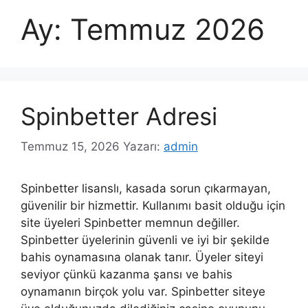
Ay:
Temmuz 2026
Spinbetter Adresi
Temmuz 15, 2026
Yazarı:
admin
Spinbetter lisanslı, kasada sorun çıkarmayan,
güvenilir bir hizmettir. Kullanımı basit olduğu için
site üyeleri Spinbetter memnun değiller.
Spinbetter üyelerinin güvenli ve iyi bir şekilde
bahis oynamasına olanak tanır. Üyeler siteyi
seviyor çünkü kazanma şansı ve bahis
oynamanın birçok yolu var. Spinbetter siteye