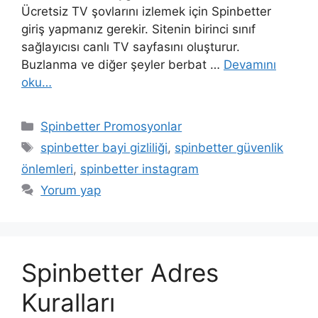
Ücretsiz TV şovlarını izlemek için Spinbetter
giriş yapmanız gerekir. Sitenin birinci sınıf
sağlayıcısı canlı TV sayfasını oluşturur.
Buzlanma ve diğer şeyler berbat …
Devamını
oku…
Kategoriler
Spinbetter Promosyonlar
Etiketler
spinbetter bayi gizliliği
,
spinbetter güvenlik
önlemleri
,
spinbetter instagram
Yorum yap
Spinbetter Adres
Kuralları