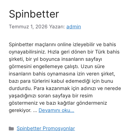
Spinbetter
Temmuz 1, 2026
Yazarı:
admin
Spinbetter maçlarını online izleyebilir ve bahis
oynayabilirsiniz. Hızla geri dönen bir Türk bahis
şirketi, bir yıl boyunca insanların sayfayı
görmesini engellemeye çalıştı. Uzun süre
insanların bahis oynamasına izin veren şirket,
bazı para türlerini kabul edemediği için bunu
durdurdu. Para kazanmak için adınızı ve nerede
yaşadığınızı soran sayfaya bir resim
göstermeniz ve bazı kağıtlar göndermeniz
gerekiyor. …
Devamını oku…
Kategoriler
Spinbetter Promosyonlar