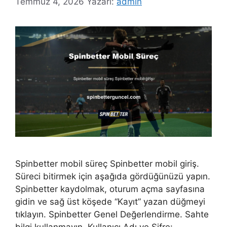
Temmuz 4, 2026
Yazarı:
admin
Spinbetter mobil süreç Spinbetter mobil giriş.
Süreci bitirmek için aşağıda gördüğünüzü yapın.
Spinbetter kaydolmak, oturum açma sayfasına
gidin ve sağ üst köşede “Kayıt” yazan düğmeyi
tıklayın. Spinbetter Genel Değerlendirme. Sahte