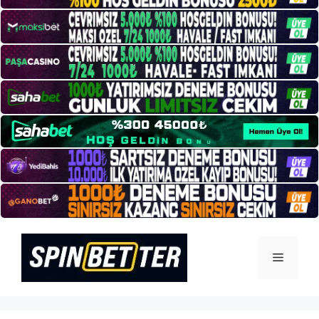
İçeriğe
atla
Menü