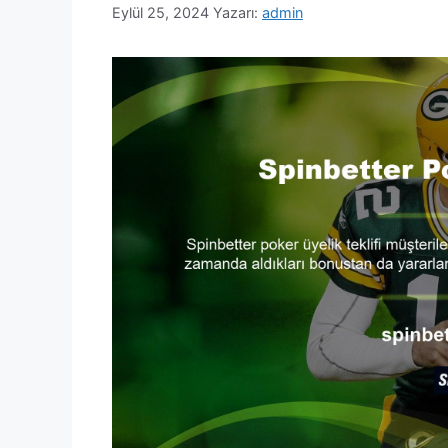
Eylül 25, 2024
Yazarı:
admin