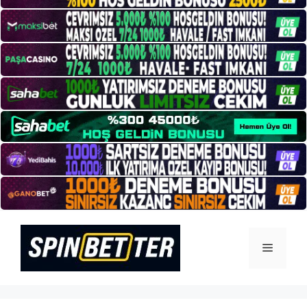
İçeriğe
atla
Menü