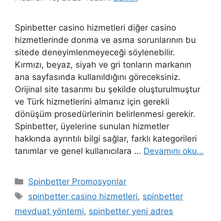
Spinbetter casino hizmetleri diğer casino
hizmetlerinde donma ve asma sorunlarının bu
sitede deneyimlenmeyeceği söylenebilir.
Kırmızı, beyaz, siyah ve gri tonların markanın
ana sayfasında kullanıldığını göreceksiniz.
Orijinal site tasarımı bu şekilde oluşturulmuştur
ve Türk hizmetlerini almanız için gerekli
dönüşüm prosedürlerinin belirlenmesi gerekir.
Spinbetter, üyelerine sunulan hizmetler
hakkında ayrıntılı bilgi sağlar, farklı kategorileri
tanımlar ve genel kullanıcılara …
Devamını oku…
Kategoriler
Spinbetter Promosyonlar
Etiketler
spinbetter casino hizmetleri
,
spinbetter
mevduat yöntemi
,
spinbetter yeni adres