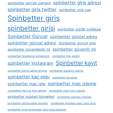
spinbetter giris adresi
spinbetter gerçek zamanlı
spinbetter giris twitter
spinbetter giris yap
Spinbetter giriş
spinbetter girişi
spinbetter gizlilik politikası
Spinbetter Güncel
spinbetter güncel adres
spinbetter güncel adresi
Spinbetter güncel giriş
spinbetter güvenlir mi
spinbetter güvenilebilir mi
spinbetter hesabınızı sonlandırın
spinbetter hoş geldin
Spinbetter kayıt
spinbetter instagram
spinbetter kayıtlı adres erişimi
spinbetter kazançlı casino
spinbetter kaç oldu
spinbetter koşulları
spinbetter maç izleme
spinbetter maç izle
spinbetter mevcut giriş adresi
spinbetter movil giriş adresi
spinbetter müşteri hizmetleri
spinbetter müşteri i̇lişkileri
spinbetter online poker oyunları
spinbetter oyundan nasıl zevk alınır
spinbetter oyun oynayarak nasıl para kazanılır