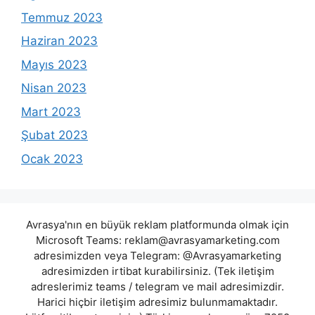
Temmuz 2023
Haziran 2023
Mayıs 2023
Nisan 2023
Mart 2023
Şubat 2023
Ocak 2023
Avrasya'nın en büyük reklam platformunda olmak için
Microsoft Teams:
reklam@avrasyamarketing.com
adresimizden veya Telegram: @Avrasyamarketing
adresimizden irtibat kurabilirsiniz. (Tek iletişim
adreslerimiz teams / telegram ve mail adresimizdir.
Harici hiçbir iletişim adresimiz bulunmamaktadır.