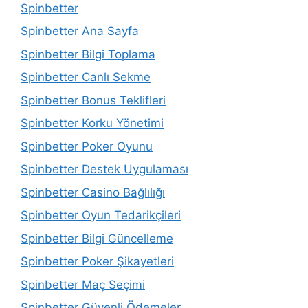
Spinbetter
Spinbetter Ana Sayfa
Spinbetter Bilgi Toplama
Spinbetter Canlı Sekme
Spinbetter Bonus Teklifleri
Spinbetter Korku Yönetimi
Spinbetter Poker Oyunu
Spinbetter Destek Uygulaması
Spinbetter Casino Bağlılığı
Spinbetter Oyun Tedarikçileri
Spinbetter Bilgi Güncelleme
Spinbetter Poker Şikayetleri
Spinbetter Maç Seçimi
Spinbetter Güvenli Ödemeler