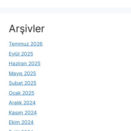
Arşivler
Temmuz 2026
Eylül 2025
Haziran 2025
Mayıs 2025
Şubat 2025
Ocak 2025
Aralık 2024
Kasım 2024
Ekim 2024