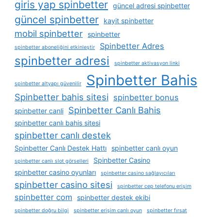
giris yap spinbetter
güncel adresi spinbetter
güncel spinbetter
kayit spinbetter
mobil spinbetter
spinbetter
Spinbetter Adres
spinbetter aboneliğini etkinleştir
spinbetter adresi
spinbetter aktivasyon linki
Spinbetter Bahis
spinbetter altyapı güvenilir
Spinbetter bahis sitesi
spinbetter bonus
Spinbetter Canlı Bahis
spinbetter canli
spinbetter canlı bahis sitesi
spinbetter canlı destek
Spinbetter Canlı Destek Hattı
spinbetter canlı oyun
Spinbetter Casino
spinbetter canlı slot görselleri
spinbetter casino oyunları
spinbetter casino sağlayıcıları
spinbetter casino sitesi
spinbetter cep telefonu erişim
spinbetter com
spinbetter destek ekibi
spinbetter doğru bilgi
spinbetter erişim canlı oyun
spinbetter fırsat