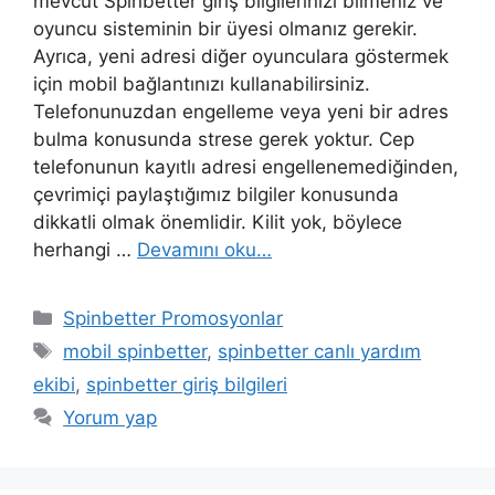
mevcut Spinbetter giriş bilgilerinizi bilmeniz ve
oyuncu sisteminin bir üyesi olmanız gerekir.
Ayrıca, yeni adresi diğer oyunculara göstermek
için mobil bağlantınızı kullanabilirsiniz.
Telefonunuzdan engelleme veya yeni bir adres
bulma konusunda strese gerek yoktur. Cep
telefonunun kayıtlı adresi engellenemediğinden,
çevrimiçi paylaştığımız bilgiler konusunda
dikkatli olmak önemlidir. Kilit yok, böylece
herhangi …
Devamını oku…
Kategoriler
Spinbetter Promosyonlar
Etiketler
mobil spinbetter
,
spinbetter canlı yardım
ekibi
,
spinbetter giriş bilgileri
Yorum yap