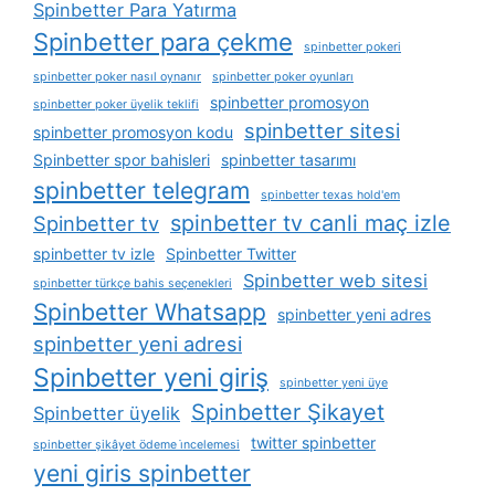
Spinbetter Para Yatırma
Spinbetter para çekme
spinbetter pokeri
spinbetter poker nasıl oynanır
spinbetter poker oyunları
spinbetter promosyon
spinbetter poker üyelik teklifi
spinbetter sitesi
spinbetter promosyon kodu
Spinbetter spor bahisleri
spinbetter tasarımı
spinbetter telegram
spinbetter texas hold'em
spinbetter tv canli maç izle
Spinbetter tv
spinbetter tv izle
Spinbetter Twitter
Spinbetter web sitesi
spinbetter türkçe bahis seçenekleri
Spinbetter Whatsapp
spinbetter yeni adres
spinbetter yeni adresi
Spinbetter yeni giriş
spinbetter yeni üye
Spinbetter Şikayet
Spinbetter üyelik
twitter spinbetter
spinbetter şikâyet ödeme i̇ncelemesi
yeni giris spinbetter