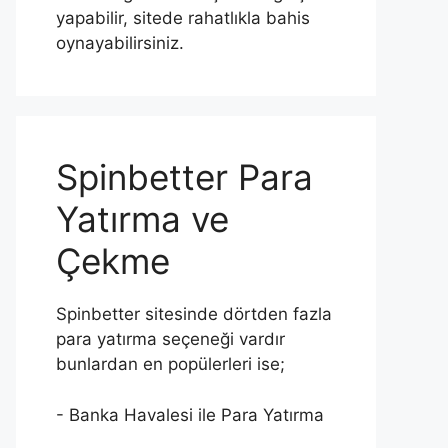
yapabilir, sitede rahatlıkla bahis
oynayabilirsiniz.
Spinbetter Para
Yatırma ve
Çekme
Spinbetter sitesinde dörtden fazla
para yatırma seçeneği vardır
bunlardan en popülerleri ise;
- Banka Havalesi ile Para Yatırma