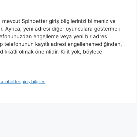
n mevcut Spinbetter giriş bilgilerinizi bilmeniz ve
ir. Ayrıca, yeni adresi diğer oyunculara göstermek
 Telefonunuzdan engelleme veya yeni bir adres
 telefonunun kayıtlı adresi engellenemediğinden,
dikkatli olmak önemlidir. Kilit yok, böylece
spinbetter giriş bilgileri