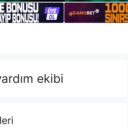
yardım ekibi
leri