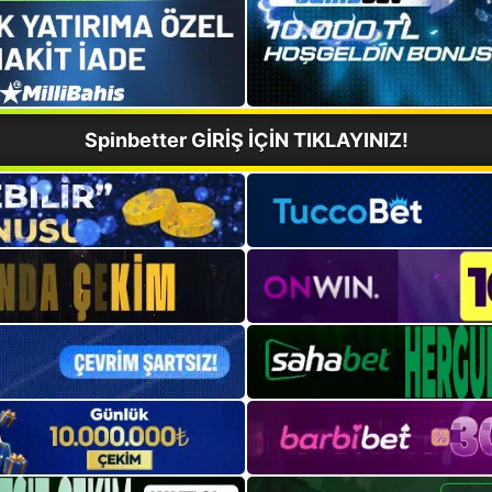
Spinbetter GİRİŞ İÇİN TIKLAYINIZ!