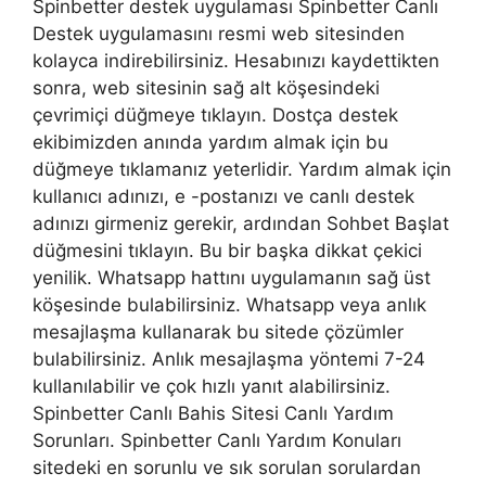
Spinbetter destek uygulaması Spinbetter Canlı
Destek uygulamasını resmi web sitesinden
kolayca indirebilirsiniz. Hesabınızı kaydettikten
sonra, web sitesinin sağ alt köşesindeki
çevrimiçi düğmeye tıklayın. Dostça destek
ekibimizden anında yardım almak için bu
düğmeye tıklamanız yeterlidir. Yardım almak için
kullanıcı adınızı, e -postanızı ve canlı destek
adınızı girmeniz gerekir, ardından Sohbet Başlat
düğmesini tıklayın. Bu bir başka dikkat çekici
yenilik. Whatsapp hattını uygulamanın sağ üst
köşesinde bulabilirsiniz. Whatsapp veya anlık
mesajlaşma kullanarak bu sitede çözümler
bulabilirsiniz. Anlık mesajlaşma yöntemi 7-24
kullanılabilir ve çok hızlı yanıt alabilirsiniz.
Spinbetter Canlı Bahis Sitesi Canlı Yardım
Sorunları. Spinbetter Canlı Yardım Konuları
sitedeki en sorunlu ve sık sorulan sorulardan