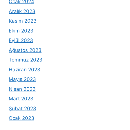
Ocak 2024
Aralık 2023
Kasım 2023
Ekim 2023
Eylül 2023
Ağustos 2023
Temmuz 2023
Haziran 2023
Mayıs 2023
Nisan 2023
Mart 2023
Şubat 2023
Ocak 2023