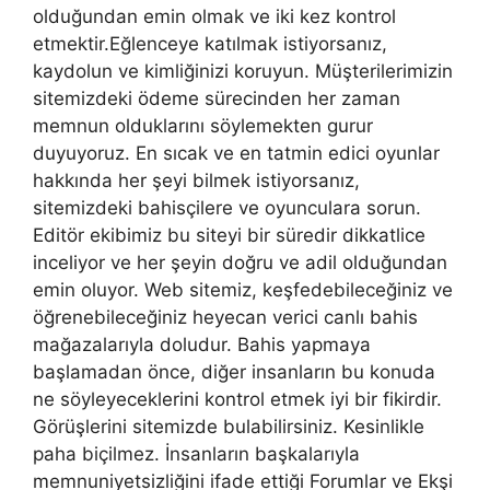
olduğundan emin olmak ve iki kez kontrol
etmektir.Eğlenceye katılmak istiyorsanız,
kaydolun ve kimliğinizi koruyun. Müşterilerimizin
sitemizdeki ödeme sürecinden her zaman
memnun olduklarını söylemekten gurur
duyuyoruz. En sıcak ve en tatmin edici oyunlar
hakkında her şeyi bilmek istiyorsanız,
sitemizdeki bahisçilere ve oyunculara sorun.
Editör ekibimiz bu siteyi bir süredir dikkatlice
inceliyor ve her şeyin doğru ve adil olduğundan
emin oluyor. Web sitemiz, keşfedebileceğiniz ve
öğrenebileceğiniz heyecan verici canlı bahis
mağazalarıyla doludur. Bahis yapmaya
başlamadan önce, diğer insanların bu konuda
ne söyleyeceklerini kontrol etmek iyi bir fikirdir.
Görüşlerini sitemizde bulabilirsiniz. Kesinlikle
paha biçilmez. İnsanların başkalarıyla
memnuniyetsizliğini ifade ettiği Forumlar ve Ekşi