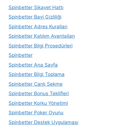
Spinbetter Şikayet Hattı
Spinbetter Bayi Gizliliği
Spinbetter Adres Kuralları
Spinbetter Katılım Avantajları
Spinbetter Bilgi Prosedürleri
Spinbetter
Spinbetter Ana Sayfa
Spinbetter Bilgi Toplama
Spinbetter Canlı Sekme
Spinbetter Bonus Teklifleri
Spinbetter Korku Yönetimi
Spinbetter Poker Oyunu
Spinbetter Destek Uygulaması