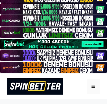
İçeriğe
atla
Menü