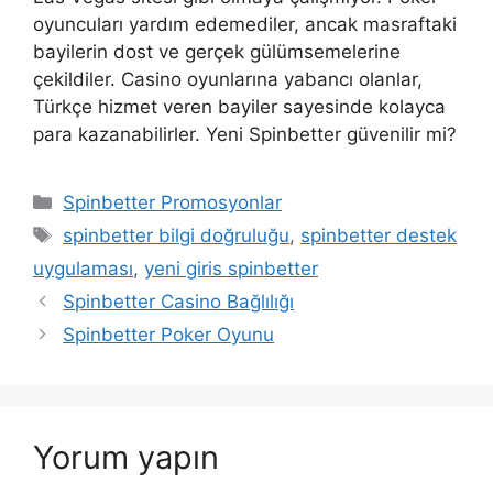
oyuncuları yardım edemediler, ancak masraftaki
bayilerin dost ve gerçek gülümsemelerine
çekildiler. Casino oyunlarına yabancı olanlar,
Türkçe hizmet veren bayiler sayesinde kolayca
para kazanabilirler. Yeni Spinbetter güvenilir mi?
Kategoriler
Spinbetter Promosyonlar
Etiketler
spinbetter bilgi doğruluğu
,
spinbetter destek
uygulaması
,
yeni giris spinbetter
Spinbetter Casino Bağlılığı
Spinbetter Poker Oyunu
Yorum yapın