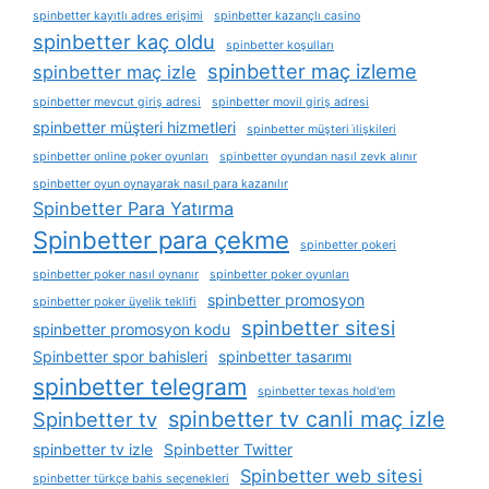
spinbetter kayıtlı adres erişimi
spinbetter kazançlı casino
spinbetter kaç oldu
spinbetter koşulları
spinbetter maç izleme
spinbetter maç izle
spinbetter mevcut giriş adresi
spinbetter movil giriş adresi
spinbetter müşteri hizmetleri
spinbetter müşteri i̇lişkileri
spinbetter online poker oyunları
spinbetter oyundan nasıl zevk alınır
spinbetter oyun oynayarak nasıl para kazanılır
Spinbetter Para Yatırma
Spinbetter para çekme
spinbetter pokeri
spinbetter poker nasıl oynanır
spinbetter poker oyunları
spinbetter promosyon
spinbetter poker üyelik teklifi
spinbetter sitesi
spinbetter promosyon kodu
Spinbetter spor bahisleri
spinbetter tasarımı
spinbetter telegram
spinbetter texas hold'em
spinbetter tv canli maç izle
Spinbetter tv
spinbetter tv izle
Spinbetter Twitter
Spinbetter web sitesi
spinbetter türkçe bahis seçenekleri