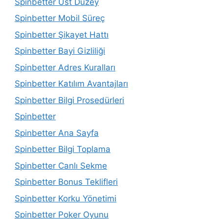
Spinbetter Üst Düzey
Spinbetter Mobil Süreç
Spinbetter Şikayet Hattı
Spinbetter Bayi Gizliliği
Spinbetter Adres Kuralları
Spinbetter Katılım Avantajları
Spinbetter Bilgi Prosedürleri
Spinbetter
Spinbetter Ana Sayfa
Spinbetter Bilgi Toplama
Spinbetter Canlı Sekme
Spinbetter Bonus Teklifleri
Spinbetter Korku Yönetimi
Spinbetter Poker Oyunu