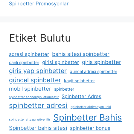
Spinbetter Promosyonlar
Etiket Bulutu
bahis sitesi spinbetter
adresi spinbetter
giris spinbetter
girisi spinbetter
canli spinbetter
giris yap spinbetter
güncel adresi spinbetter
güncel spinbetter
kayit spinbetter
mobil spinbetter
spinbetter
Spinbetter Adres
spinbetter aboneliğini etkinleştir
spinbetter adresi
spinbetter aktivasyon linki
Spinbetter Bahis
spinbetter altyapı güvenilir
Spinbetter bahis sitesi
spinbetter bonus