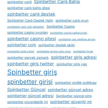
Spinbetter Canlı Bahis
spinbetter canli
spinbetter canlı bahis sitesi
spinbetter canlı destek
Spinbetter Canlı Destek Hattı
spinbetter canlı oyun
Spinbetter Casino
spinbetter canlı slot görselleri
spinbetter casino oyunları
spinbetter casino sağlayıcıları
spinbetter casino sitesi
spinbetter cep telefonu erişim
spinbetter com
spinbetter destek ekibi
spinbetter doğru bilgi
spinbetter erişim canlı oyun
spinbetter fırsat
spinbetter giris adresi
spinbetter gerçek zamanlı
spinbetter giris twitter
spinbetter giris yap
Spinbetter giriş
spinbetter girişi
spinbetter gizlilik politikası
Spinbetter Güncel
spinbetter güncel adres
spinbetter güncel adresi
Spinbetter güncel giriş
spinbetter güvenlir mi
spinbetter güvenilebilir mi