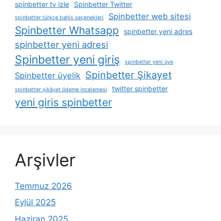
spinbetter tv izle
Spinbetter Twitter
Spinbetter web sitesi
spinbetter türkçe bahis seçenekleri
Spinbetter Whatsapp
spinbetter yeni adres
spinbetter yeni adresi
Spinbetter yeni giriş
spinbetter yeni üye
Spinbetter Şikayet
Spinbetter üyelik
twitter spinbetter
spinbetter şikâyet ödeme i̇ncelemesi
yeni giris spinbetter
Arşivler
Temmuz 2026
Eylül 2025
Haziran 2025