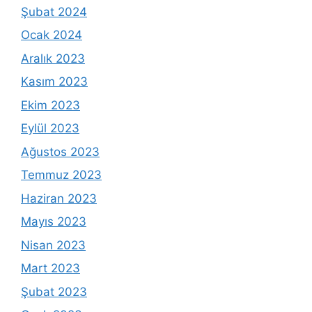
Şubat 2024
Ocak 2024
Aralık 2023
Kasım 2023
Ekim 2023
Eylül 2023
Ağustos 2023
Temmuz 2023
Haziran 2023
Mayıs 2023
Nisan 2023
Mart 2023
Şubat 2023