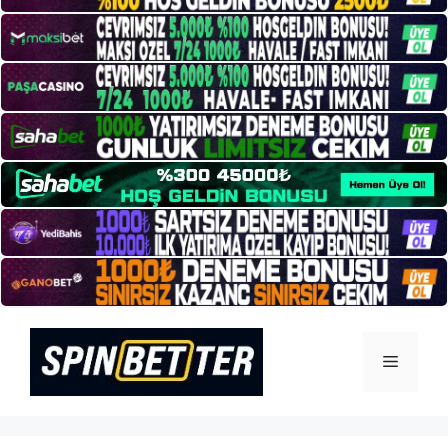
İçeriğe
atla
Menü