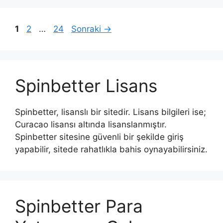
Sayfa
Sayfa
Sayfa
1
2
…
24
Sonraki
→
Spinbetter Lisans
Spinbetter, lisanslı bir sitedir. Lisans bilgileri ise;
Curacao lisansı altında lisanslanmıştır.
Spinbetter sitesine güvenli bir şekilde giriş
yapabilir, sitede rahatlıkla bahis oynayabilirsiniz.
Spinbetter Para