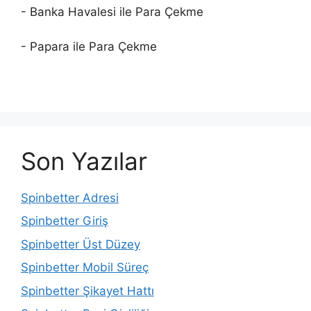
- Banka Havalesi ile Para Çekme
- Papara ile Para Çekme
Son Yazılar
Spinbetter Adresi
Spinbetter Giriş
Spinbetter Üst Düzey
Spinbetter Mobil Süreç
Spinbetter Şikayet Hattı