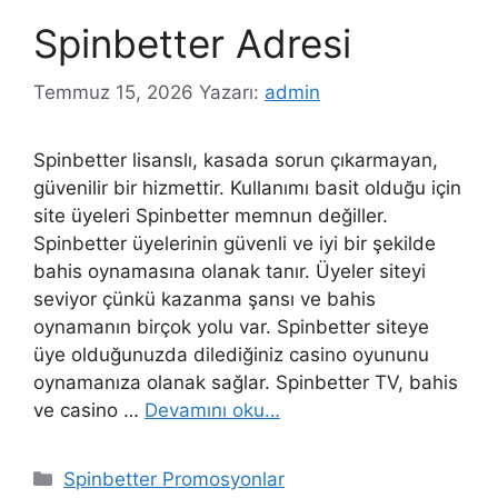
Spinbetter Adresi
Temmuz 15, 2026
Yazarı:
admin
Spinbetter lisanslı, kasada sorun çıkarmayan,
güvenilir bir hizmettir. Kullanımı basit olduğu için
site üyeleri Spinbetter memnun değiller.
Spinbetter üyelerinin güvenli ve iyi bir şekilde
bahis oynamasına olanak tanır. Üyeler siteyi
seviyor çünkü kazanma şansı ve bahis
oynamanın birçok yolu var. Spinbetter siteye
üye olduğunuzda dilediğiniz casino oyununu
oynamanıza olanak sağlar. Spinbetter TV, bahis
ve casino …
Devamını oku…
Kategoriler
Spinbetter Promosyonlar