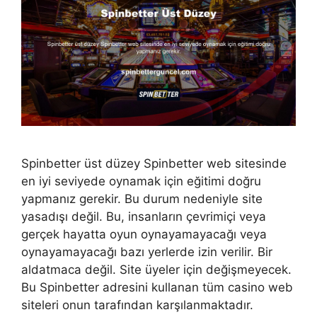
Spinbetter üst düzey Spinbetter web sitesinde
en iyi seviyede oynamak için eğitimi doğru
yapmanız gerekir. Bu durum nedeniyle site
yasadışı değil. Bu, insanların çevrimiçi veya
gerçek hayatta oyun oynayamayacağı veya
oynayamayacağı bazı yerlerde izin verilir. Bir
aldatmaca değil. Site üyeler için değişmeyecek.
Bu Spinbetter adresini kullanan tüm casino web
siteleri onun tarafından karşılanmaktadır.