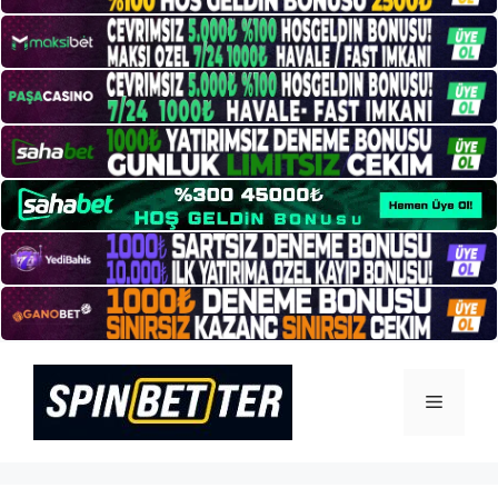
İçeriğe
atla
Menü