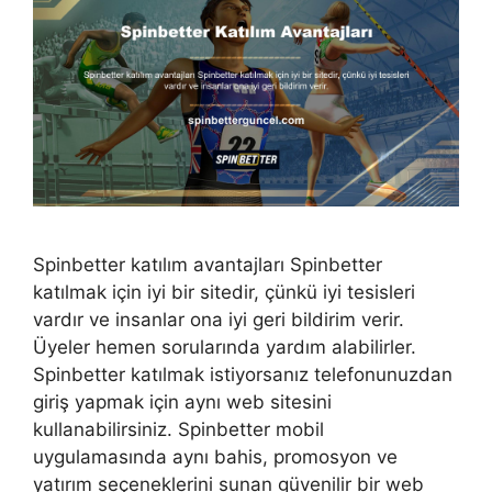
Spinbetter katılım avantajları Spinbetter
katılmak için iyi bir sitedir, çünkü iyi tesisleri
vardır ve insanlar ona iyi geri bildirim verir.
Üyeler hemen sorularında yardım alabilirler.
Spinbetter katılmak istiyorsanız telefonunuzdan
giriş yapmak için aynı web sitesini
kullanabilirsiniz. Spinbetter mobil
uygulamasında aynı bahis, promosyon ve
yatırım seçeneklerini sunan güvenilir bir web