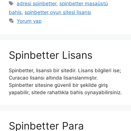
Etiketler
adresi spinbetter
,
spinbetter masaüstü
bahis
,
spinbetter oyun sitesi lisansı
Yorum yap
Spinbetter Lisans
Spinbetter, lisanslı bir sitedir. Lisans bilgileri ise;
Curacao lisansı altında lisanslanmıştır.
Spinbetter sitesine güvenli bir şekilde giriş
yapabilir, sitede rahatlıkla bahis oynayabilirsiniz.
Spinbetter Para