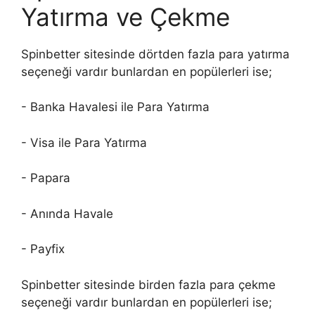
Yatırma ve Çekme
Spinbetter sitesinde dörtden fazla para yatırma
seçeneği vardır bunlardan en popülerleri ise;
- Banka Havalesi ile Para Yatırma
- Visa ile Para Yatırma
- Papara
- Anında Havale
- Payfix
Spinbetter sitesinde birden fazla para çekme
seçeneği vardır bunlardan en popülerleri ise;