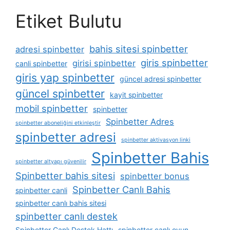
Etiket Bulutu
bahis sitesi spinbetter
adresi spinbetter
giris spinbetter
girisi spinbetter
canli spinbetter
giris yap spinbetter
güncel adresi spinbetter
güncel spinbetter
kayit spinbetter
mobil spinbetter
spinbetter
Spinbetter Adres
spinbetter aboneliğini etkinleştir
spinbetter adresi
spinbetter aktivasyon linki
Spinbetter Bahis
spinbetter altyapı güvenilir
Spinbetter bahis sitesi
spinbetter bonus
Spinbetter Canlı Bahis
spinbetter canli
spinbetter canlı bahis sitesi
spinbetter canlı destek
Spinbetter Canlı Destek Hattı
spinbetter canlı oyun