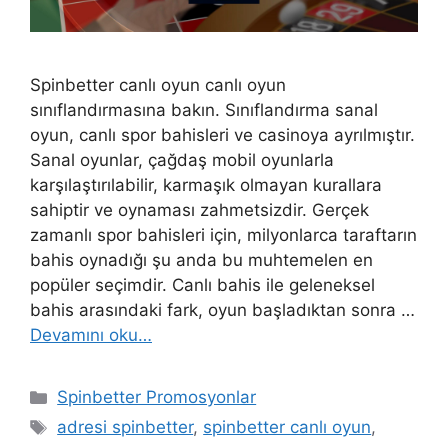
Spinbetter canlı oyun canlı oyun
sınıflandırmasına bakın. Sınıflandırma sanal
oyun, canlı spor bahisleri ve casinoya ayrılmıştır.
Sanal oyunlar, çağdaş mobil oyunlarla
karşılaştırılabilir, karmaşık olmayan kurallara
sahiptir ve oynaması zahmetsizdir. Gerçek
zamanlı spor bahisleri için, milyonlarca taraftarın
bahis oynadığı şu anda bu muhtemelen en
popüler seçimdir. Canlı bahis ile geleneksel
bahis arasındaki fark, oyun başladıktan sonra …
Devamını oku…
Kategoriler
Spinbetter Promosyonlar
Etiketler
adresi spinbetter
,
spinbetter canlı oyun
,