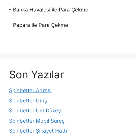
- Banka Havalesi ile Para Çekme
- Papara ile Para Çekme
Son Yazılar
Spinbetter Adresi
Spinbetter Giriş
Spinbetter Üst Düzey
Spinbetter Mobil Süreç
Spinbetter Şikayet Hattı