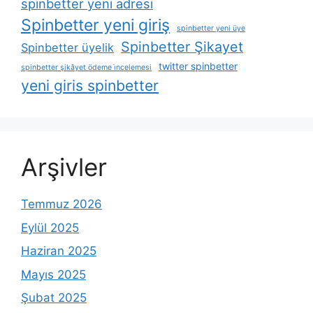
spinbetter yeni adresi
Spinbetter yeni giriş
spinbetter yeni üye
Spinbetter Şikayet
Spinbetter üyelik
twitter spinbetter
spinbetter şikâyet ödeme i̇ncelemesi
yeni giris spinbetter
Arşivler
Temmuz 2026
Eylül 2025
Haziran 2025
Mayıs 2025
Şubat 2025