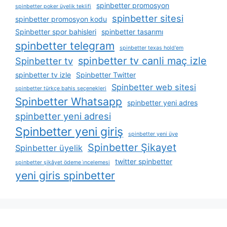
spinbetter promosyon
spinbetter poker üyelik teklifi
spinbetter sitesi
spinbetter promosyon kodu
Spinbetter spor bahisleri
spinbetter tasarımı
spinbetter telegram
spinbetter texas hold'em
spinbetter tv canli maç izle
Spinbetter tv
spinbetter tv izle
Spinbetter Twitter
Spinbetter web sitesi
spinbetter türkçe bahis seçenekleri
Spinbetter Whatsapp
spinbetter yeni adres
spinbetter yeni adresi
Spinbetter yeni giriş
spinbetter yeni üye
Spinbetter Şikayet
Spinbetter üyelik
twitter spinbetter
spinbetter şikâyet ödeme i̇ncelemesi
yeni giris spinbetter