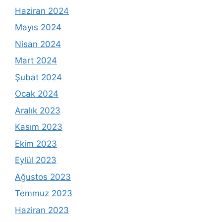
Haziran 2024
Mayıs 2024
Nisan 2024
Mart 2024
Şubat 2024
Ocak 2024
Aralık 2023
Kasım 2023
Ekim 2023
Eylül 2023
Ağustos 2023
Temmuz 2023
Haziran 2023