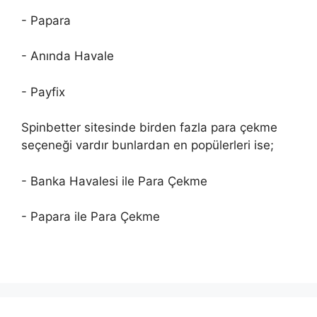
- Papara
- Anında Havale
- Payfix
Spinbetter sitesinde birden fazla para çekme
seçeneği vardır bunlardan en popülerleri ise;
- Banka Havalesi ile Para Çekme
- Papara ile Para Çekme