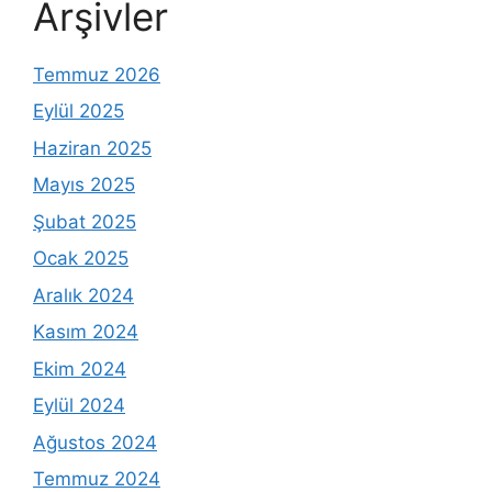
Arşivler
Temmuz 2026
Eylül 2025
Haziran 2025
Mayıs 2025
Şubat 2025
Ocak 2025
Aralık 2024
Kasım 2024
Ekim 2024
Eylül 2024
Ağustos 2024
Temmuz 2024