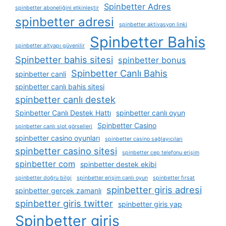
Spinbetter Adres
spinbetter aboneliğini etkinleştir
spinbetter adresi
spinbetter aktivasyon linki
Spinbetter Bahis
spinbetter altyapı güvenilir
Spinbetter bahis sitesi
spinbetter bonus
Spinbetter Canlı Bahis
spinbetter canli
spinbetter canlı bahis sitesi
spinbetter canlı destek
Spinbetter Canlı Destek Hattı
spinbetter canlı oyun
Spinbetter Casino
spinbetter canlı slot görselleri
spinbetter casino oyunları
spinbetter casino sağlayıcıları
spinbetter casino sitesi
spinbetter cep telefonu erişim
spinbetter com
spinbetter destek ekibi
spinbetter doğru bilgi
spinbetter erişim canlı oyun
spinbetter fırsat
spinbetter giris adresi
spinbetter gerçek zamanlı
spinbetter giris twitter
spinbetter giris yap
Spinbetter giriş