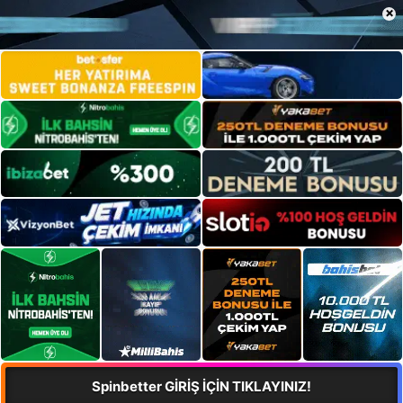
×
Spinbetter GİRİŞ İÇİN TIKLAYINIZ!