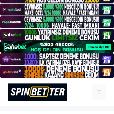
İçeriğe
atla
Menü