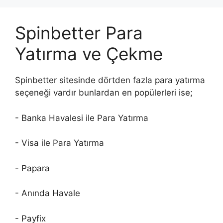
Spinbetter Para
Yatırma ve Çekme
Spinbetter sitesinde dörtden fazla para yatırma
seçeneği vardır bunlardan en popülerleri ise;
- Banka Havalesi ile Para Yatırma
- Visa ile Para Yatırma
- Papara
- Anında Havale
- Payfix