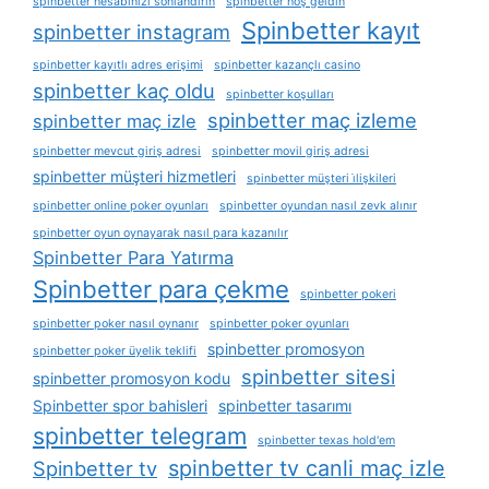
spinbetter hesabınızı sonlandırın
spinbetter hoş geldin
Spinbetter kayıt
spinbetter instagram
spinbetter kayıtlı adres erişimi
spinbetter kazançlı casino
spinbetter kaç oldu
spinbetter koşulları
spinbetter maç izleme
spinbetter maç izle
spinbetter mevcut giriş adresi
spinbetter movil giriş adresi
spinbetter müşteri hizmetleri
spinbetter müşteri i̇lişkileri
spinbetter online poker oyunları
spinbetter oyundan nasıl zevk alınır
spinbetter oyun oynayarak nasıl para kazanılır
Spinbetter Para Yatırma
Spinbetter para çekme
spinbetter pokeri
spinbetter poker nasıl oynanır
spinbetter poker oyunları
spinbetter promosyon
spinbetter poker üyelik teklifi
spinbetter sitesi
spinbetter promosyon kodu
Spinbetter spor bahisleri
spinbetter tasarımı
spinbetter telegram
spinbetter texas hold'em
spinbetter tv canli maç izle
Spinbetter tv