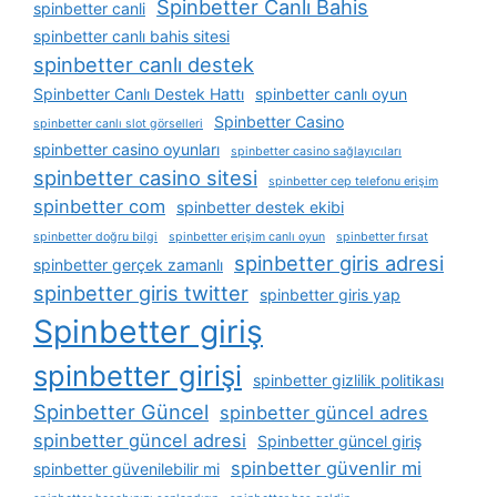
Spinbetter Canlı Bahis
spinbetter canli
spinbetter canlı bahis sitesi
spinbetter canlı destek
Spinbetter Canlı Destek Hattı
spinbetter canlı oyun
Spinbetter Casino
spinbetter canlı slot görselleri
spinbetter casino oyunları
spinbetter casino sağlayıcıları
spinbetter casino sitesi
spinbetter cep telefonu erişim
spinbetter com
spinbetter destek ekibi
spinbetter doğru bilgi
spinbetter erişim canlı oyun
spinbetter fırsat
spinbetter giris adresi
spinbetter gerçek zamanlı
spinbetter giris twitter
spinbetter giris yap
Spinbetter giriş
spinbetter girişi
spinbetter gizlilik politikası
Spinbetter Güncel
spinbetter güncel adres
spinbetter güncel adresi
Spinbetter güncel giriş
spinbetter güvenlir mi
spinbetter güvenilebilir mi