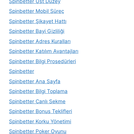
Spinbetter Üst Düzey
Spinbetter Mobil Süreç
Spinbetter Şikayet Hattı
Spinbetter Bayi Gizliliği
Spinbetter Adres Kuralları
Spinbetter Katılım Avantajları
Spinbetter Bilgi Prosedürleri
Spinbetter
Spinbetter Ana Sayfa
Spinbetter Bilgi Toplama
Spinbetter Canlı Sekme
Spinbetter Bonus Teklifleri
Spinbetter Korku Yönetimi
Spinbetter Poker Oyunu