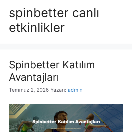
spinbetter canlı
etkinlikler
Spinbetter Katılım
Avantajları
Temmuz 2, 2026
Yazarı:
admin