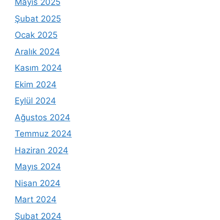
Mayıs 2025
Şubat 2025
Ocak 2025
Aralık 2024
Kasım 2024
Ekim 2024
Eylül 2024
Ağustos 2024
Temmuz 2024
Haziran 2024
Mayıs 2024
Nisan 2024
Mart 2024
Şubat 2024