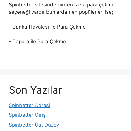
Spinbetter sitesinde birden fazla para çekme
seçeneği vardır bunlardan en popülerleri ise;
- Banka Havalesi ile Para Çekme
- Papara ile Para Çekme
Son Yazılar
Spinbetter Adresi
Spinbetter Giriş
Spinbetter Üst Düzey