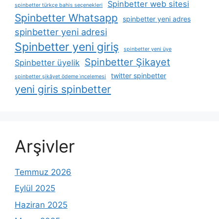
Spinbetter web sitesi
spinbetter türkçe bahis seçenekleri
Spinbetter Whatsapp
spinbetter yeni adres
spinbetter yeni adresi
Spinbetter yeni giriş
spinbetter yeni üye
Spinbetter Şikayet
Spinbetter üyelik
twitter spinbetter
spinbetter şikâyet ödeme i̇ncelemesi
yeni giris spinbetter
Arşivler
Temmuz 2026
Eylül 2025
Haziran 2025