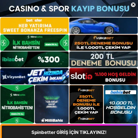
×
Spinbetter GİRİŞ İÇİN TIKLAYINIZ!