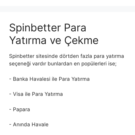
Spinbetter Para
Yatırma ve Çekme
Spinbetter sitesinde dörtden fazla para yatırma
seçeneği vardır bunlardan en popülerleri ise;
- Banka Havalesi ile Para Yatırma
- Visa ile Para Yatırma
- Papara
- Anında Havale