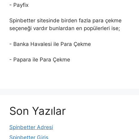
- Payfix
Spinbetter sitesinde birden fazla para çekme
seçeneği vardır bunlardan en popülerleri ise;
- Banka Havalesi ile Para Çekme
- Papara ile Para Çekme
Son Yazılar
Spinbetter Adresi
Spinbetter Giriş