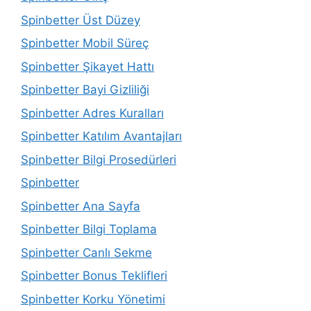
Spinbetter Üst Düzey
Spinbetter Mobil Süreç
Spinbetter Şikayet Hattı
Spinbetter Bayi Gizliliği
Spinbetter Adres Kuralları
Spinbetter Katılım Avantajları
Spinbetter Bilgi Prosedürleri
Spinbetter
Spinbetter Ana Sayfa
Spinbetter Bilgi Toplama
Spinbetter Canlı Sekme
Spinbetter Bonus Teklifleri
Spinbetter Korku Yönetimi