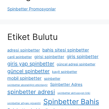
Spinbetter Promosyonlar
Etiket Bulutu
bahis sitesi spinbetter
adresi spinbetter
giris spinbetter
girisi spinbetter
canli spinbetter
giris yap spinbetter
güncel adresi spinbetter
güncel spinbetter
kayit spinbetter
mobil spinbetter
spinbetter
Spinbetter Adres
spinbetter aboneliğini etkinleştir
spinbetter adresi
spinbetter aktivasyon linki
Spinbetter Bahis
spinbetter altyapı güvenilir