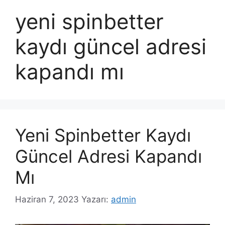
yeni spinbetter
kaydı güncel adresi
kapandı mı
Yeni Spinbetter Kaydı
Güncel Adresi Kapandı
Mı
Haziran 7, 2023
Yazarı:
admin