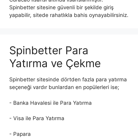
Spinbetter sitesine güvenli bir şekilde giriş
yapabilir, sitede rahatlıkla bahis oynayabilirsiniz.
Spinbetter Para
Yatırma ve Çekme
Spinbetter sitesinde dörtden fazla para yatırma
seçeneği vardır bunlardan en popülerleri ise;
- Banka Havalesi ile Para Yatırma
- Visa ile Para Yatırma
- Papara