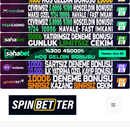
İçeriğe
atla
Menü