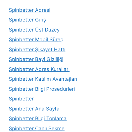
Spinbetter Adresi
Spinbetter Giriş
Spinbetter Üst Düzey
Spinbetter Mobil Süreç
Spinbetter Şikayet Hattı
Spinbetter Bayi Gizliliği
Spinbetter Adres Kuralları
Spinbetter Katılım Avantajları
Spinbetter Bilgi Prosedürleri
Spinbetter
Spinbetter Ana Sayfa
Spinbetter Bilgi Toplama
Spinbetter Canlı Sekme