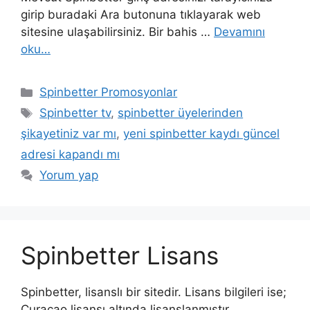
girip buradaki Ara butonuna tıklayarak web
sitesine ulaşabilirsiniz. Bir bahis …
Devamını
oku…
Kategoriler
Spinbetter Promosyonlar
Etiketler
Spinbetter tv
,
spinbetter üyelerinden
şikayetiniz var mı
,
yeni spinbetter kaydı güncel
adresi kapandı mı
Yorum yap
Spinbetter Lisans
Spinbetter, lisanslı bir sitedir. Lisans bilgileri ise;
Curacao lisansı altında lisanslanmıştır.