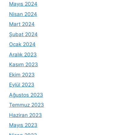
Mayıs 2024
Nisan 2024
Mart 2024
Şubat 2024
Ocak 2024
Aralık 2023
Kasım 2023
Ekim 2023
Eylül 2023
Ağustos 2023
Temmuz 2023
Haziran 2023
Mayıs 2023