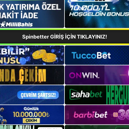
Spinbetter GİRİŞ İÇİN TIKLAYINIZ!