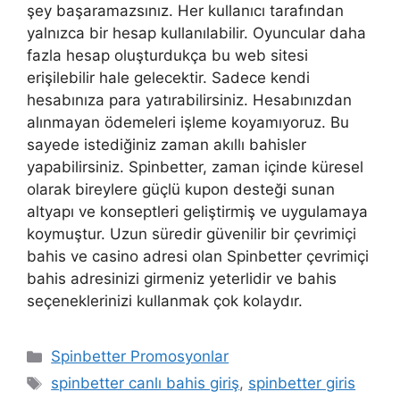
şey başaramazsınız. Her kullanıcı tarafından
yalnızca bir hesap kullanılabilir. Oyuncular daha
fazla hesap oluşturdukça bu web sitesi
erişilebilir hale gelecektir. Sadece kendi
hesabınıza para yatırabilirsiniz. Hesabınızdan
alınmayan ödemeleri işleme koyamıyoruz. Bu
sayede istediğiniz zaman akıllı bahisler
yapabilirsiniz. Spinbetter, zaman içinde küresel
olarak bireylere güçlü kupon desteği sunan
altyapı ve konseptleri geliştirmiş ve uygulamaya
koymuştur. Uzun süredir güvenilir bir çevrimiçi
bahis ve casino adresi olan Spinbetter çevrimiçi
bahis adresinizi girmeniz yeterlidir ve bahis
seçeneklerinizi kullanmak çok kolaydır.
Kategoriler
Spinbetter Promosyonlar
Etiketler
spinbetter canlı bahis giriş
,
spinbetter giris