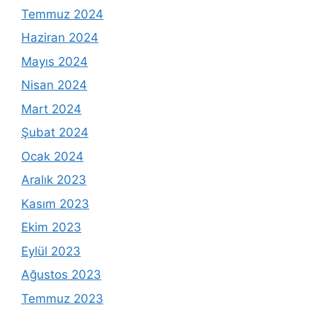
Temmuz 2024
Haziran 2024
Mayıs 2024
Nisan 2024
Mart 2024
Şubat 2024
Ocak 2024
Aralık 2023
Kasım 2023
Ekim 2023
Eylül 2023
Ağustos 2023
Temmuz 2023