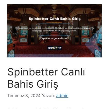
Spinbetter Canlı
Bahis Giriş
Temmuz 3, 2024
Yazarı:
admin