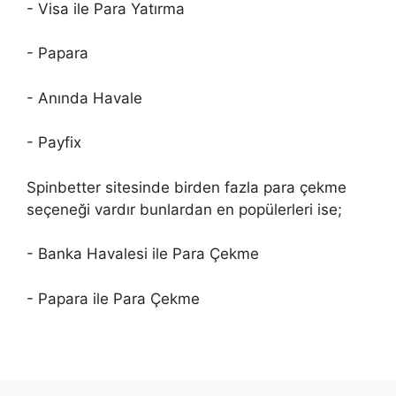
- Visa ile Para Yatırma
- Papara
- Anında Havale
- Payfix
Spinbetter sitesinde birden fazla para çekme
seçeneği vardır bunlardan en popülerleri ise;
- Banka Havalesi ile Para Çekme
- Papara ile Para Çekme