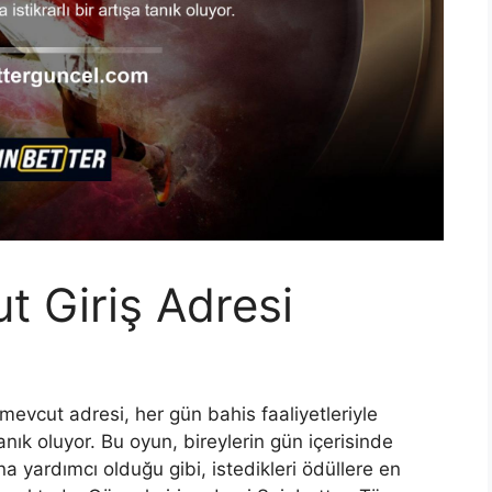
t Giriş Adresi
mevcut adresi, her gün bahis faaliyetleriyle
tanık oluyor. Bu oyun, bireylerin gün içerisinde
a yardımcı olduğu gibi, istedikleri ödüllere en