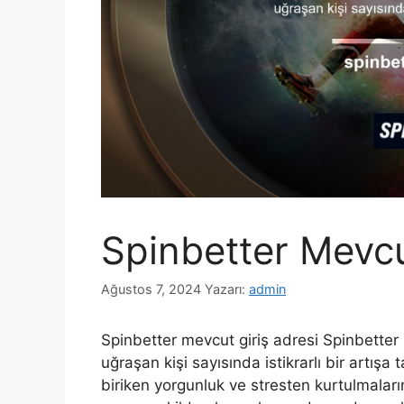
Spinbetter Mevcu
Ağustos 7, 2024
Yazarı:
admin
Spinbetter mevcut giriş adresi Spinbetter 
uğraşan kişi sayısında istikrarlı bir artışa 
biriken yorgunluk ve stresten kurtulmaların