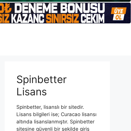
Spinbetter
Lisans
Spinbetter, lisanslı bir sitedir.
Lisans bilgileri ise; Curacao lisansı
altında lisanslanmıştır. Spinbetter
sitesine güvenli bir şekilde giriş