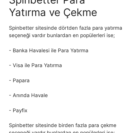
Yatırma ve Çekme
Spinbetter sitesinde dörtden fazla para yatırma
seçeneği vardır bunlardan en popülerleri ise;
- Banka Havalesi ile Para Yatırma
- Visa ile Para Yatırma
- Papara
- Anında Havale
- Payfix
Spinbetter sitesinde birden fazla para çekme
seçeneği vardır bunlardan en popülerleri ise;