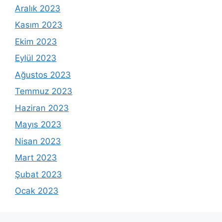
Aralık 2023
Kasım 2023
Ekim 2023
Eylül 2023
Ağustos 2023
Temmuz 2023
Haziran 2023
Mayıs 2023
Nisan 2023
Mart 2023
Şubat 2023
Ocak 2023