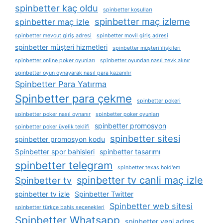
spinbetter kaç oldu
spinbetter koşulları
spinbetter maç izleme
spinbetter maç izle
spinbetter mevcut giriş adresi
spinbetter movil giriş adresi
spinbetter müşteri hizmetleri
spinbetter müşteri i̇lişkileri
spinbetter online poker oyunları
spinbetter oyundan nasıl zevk alınır
spinbetter oyun oynayarak nasıl para kazanılır
Spinbetter Para Yatırma
Spinbetter para çekme
spinbetter pokeri
spinbetter poker nasıl oynanır
spinbetter poker oyunları
spinbetter promosyon
spinbetter poker üyelik teklifi
spinbetter sitesi
spinbetter promosyon kodu
Spinbetter spor bahisleri
spinbetter tasarımı
spinbetter telegram
spinbetter texas hold'em
spinbetter tv canli maç izle
Spinbetter tv
spinbetter tv izle
Spinbetter Twitter
Spinbetter web sitesi
spinbetter türkçe bahis seçenekleri
Spinbetter Whatsapp
spinbetter yeni adres