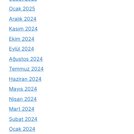
Ocak 2025
Aralık 2024
Kasım 2024
Ekim 2024
Eylül 2024
Ağustos 2024
Temmuz 2024
Haziran 2024
Mayıs 2024
Nisan 2024
Mart 2024
Şubat 2024
Ocak 2024