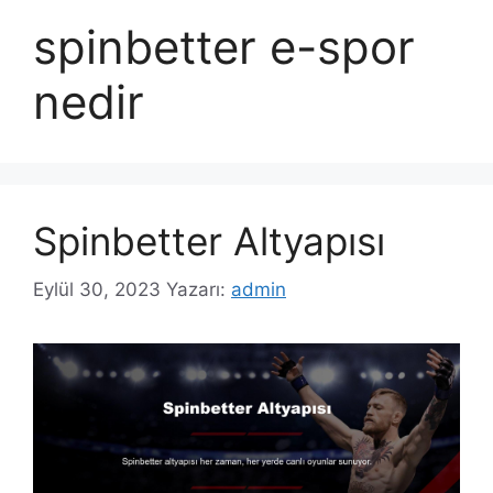
spinbetter e-spor
nedir
Spinbetter Altyapısı
Eylül 30, 2023
Yazarı:
admin