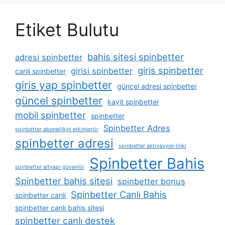
Etiket Bulutu
bahis sitesi spinbetter
adresi spinbetter
giris spinbetter
girisi spinbetter
canli spinbetter
giris yap spinbetter
güncel adresi spinbetter
güncel spinbetter
kayit spinbetter
mobil spinbetter
spinbetter
Spinbetter Adres
spinbetter aboneliğini etkinleştir
spinbetter adresi
spinbetter aktivasyon linki
Spinbetter Bahis
spinbetter altyapı güvenilir
Spinbetter bahis sitesi
spinbetter bonus
Spinbetter Canlı Bahis
spinbetter canli
spinbetter canlı bahis sitesi
spinbetter canlı destek