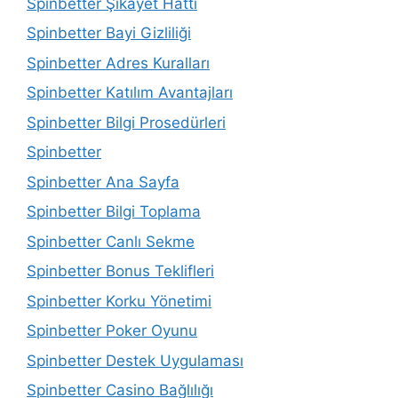
Spinbetter Şikayet Hattı
Spinbetter Bayi Gizliliği
Spinbetter Adres Kuralları
Spinbetter Katılım Avantajları
Spinbetter Bilgi Prosedürleri
Spinbetter
Spinbetter Ana Sayfa
Spinbetter Bilgi Toplama
Spinbetter Canlı Sekme
Spinbetter Bonus Teklifleri
Spinbetter Korku Yönetimi
Spinbetter Poker Oyunu
Spinbetter Destek Uygulaması
Spinbetter Casino Bağlılığı