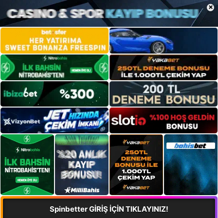
×
Spinbetter GİRİŞ İÇİN TIKLAYINIZ!