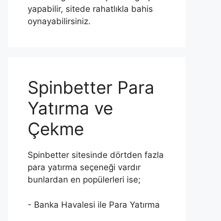
yapabilir, sitede rahatlıkla bahis
oynayabilirsiniz.
Spinbetter Para
Yatırma ve
Çekme
Spinbetter sitesinde dörtden fazla
para yatırma seçeneği vardır
bunlardan en popülerleri ise;
- Banka Havalesi ile Para Yatırma