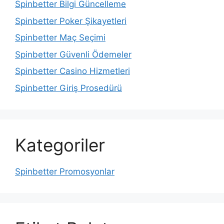
Spinbetter Bilgi Güncelleme
Spinbetter Poker Şikayetleri
Spinbetter Maç Seçimi
Spinbetter Güvenli Ödemeler
Spinbetter Casino Hizmetleri
Spinbetter Giriş Prosedürü
Kategoriler
Spinbetter Promosyonlar