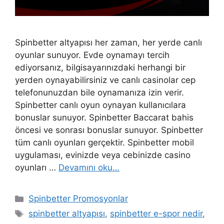
Spinbetter altyapısı her zaman, her yerde canlı
oyunlar sunuyor. Evde oynamayı tercih
ediyorsanız, bilgisayarınızdaki herhangi bir
yerden oynayabilirsiniz ve canlı casinolar cep
telefonunuzdan bile oynamanıza izin verir.
Spinbetter canlı oyun oynayan kullanıcılara
bonuslar sunuyor. Spinbetter Baccarat bahis
öncesi ve sonrası bonuslar sunuyor. Spinbetter
tüm canlı oyunları gerçektir. Spinbetter mobil
uygulaması, evinizde veya cebinizde casino
oyunları …
Devamını oku…
Kategoriler
Spinbetter Promosyonlar
Etiketler
spinbetter altyapısı
,
spinbetter e-spor nedir
,