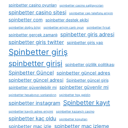
spinbetter casino oyunları
spinbetter casino sağlayıcıları
spinbetter casino sitesi
spinbetter cep telefonu erişim
spinbetter com
spinbetter destek ekibi
spinbetter doğru bilgi
spinbetter erişim canlı oyun
spinbetter fırsat
spinbetter giris adresi
spinbetter gerçek zamanlı
spinbetter giris twitter
spinbetter giris yap
Spinbetter giriş
spinbetter girişi
spinbetter gizlilik politikası
Spinbetter Güncel
spinbetter güncel adres
spinbetter güncel adresi
Spinbetter güncel giriş
spinbetter güvenlir mi
spinbetter güvenilebilir mi
spinbetter hesabınızı sonlandırın
spinbetter hoş geldin
Spinbetter kayıt
spinbetter instagram
spinbetter kayıtlı adres erişimi
spinbetter kazançlı casino
spinbetter kaç oldu
spinbetter koşulları
spinbetter maç izleme
spinbetter maç izle