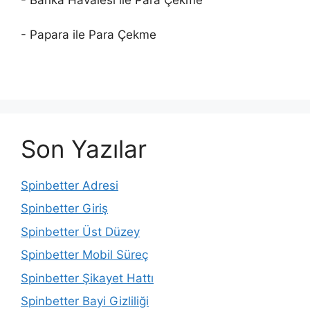
- Papara ile Para Çekme
Son Yazılar
Spinbetter Adresi
Spinbetter Giriş
Spinbetter Üst Düzey
Spinbetter Mobil Süreç
Spinbetter Şikayet Hattı
Spinbetter Bayi Gizliliği