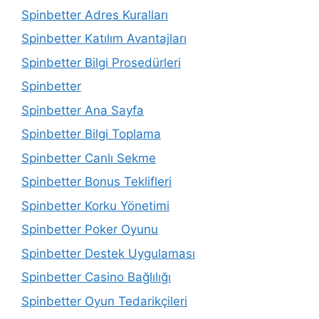
Spinbetter Adres Kuralları
Spinbetter Katılım Avantajları
Spinbetter Bilgi Prosedürleri
Spinbetter
Spinbetter Ana Sayfa
Spinbetter Bilgi Toplama
Spinbetter Canlı Sekme
Spinbetter Bonus Teklifleri
Spinbetter Korku Yönetimi
Spinbetter Poker Oyunu
Spinbetter Destek Uygulaması
Spinbetter Casino Bağlılığı
Spinbetter Oyun Tedarikçileri