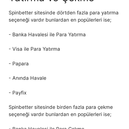
Spinbetter sitesinde dörtden fazla para yatırma
seçeneği vardır bunlardan en popülerleri ise;
- Banka Havalesi ile Para Yatırma
- Visa ile Para Yatırma
- Papara
- Anında Havale
- Payfix
Spinbetter sitesinde birden fazla para çekme
seçeneği vardır bunlardan en popülerleri ise;
- Banka Havalesi ile Para Çekme