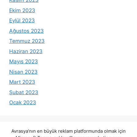
Kasım 2023
Ekim 2023
Eylül 2023
Ağustos 2023
Temmuz 2023
Haziran 2023
Mayıs 2023
Nisan 2023
Mart 2023
Şubat 2023
Ocak 2023
Avrasya'nın en büyük reklam platformunda olmak için