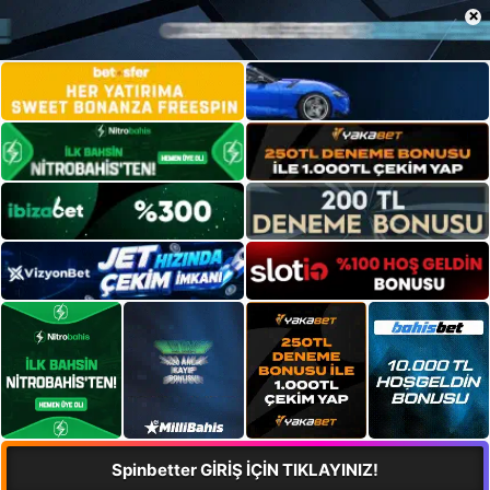
×
Spinbetter GİRİŞ İÇİN TIKLAYINIZ!