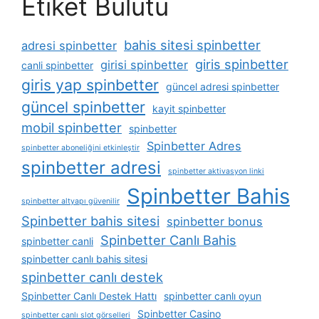
Etiket Bulutu
bahis sitesi spinbetter
adresi spinbetter
giris spinbetter
girisi spinbetter
canli spinbetter
giris yap spinbetter
güncel adresi spinbetter
güncel spinbetter
kayit spinbetter
mobil spinbetter
spinbetter
Spinbetter Adres
spinbetter aboneliğini etkinleştir
spinbetter adresi
spinbetter aktivasyon linki
Spinbetter Bahis
spinbetter altyapı güvenilir
Spinbetter bahis sitesi
spinbetter bonus
Spinbetter Canlı Bahis
spinbetter canli
spinbetter canlı bahis sitesi
spinbetter canlı destek
Spinbetter Canlı Destek Hattı
spinbetter canlı oyun
Spinbetter Casino
spinbetter canlı slot görselleri