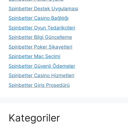
Spinbetter Destek Uygulaması
Spinbetter Casino Bağlılığı
Spinbetter Oyun Tedarikçileri
Spinbetter Bilgi Güncelleme
Spinbetter Poker Şikayetleri
Spinbetter Maç Seçimi
Spinbetter Güvenli Ödemeler
Spinbetter Casino Hizmetleri
Spinbetter Giriş Prosedürü
Kategoriler