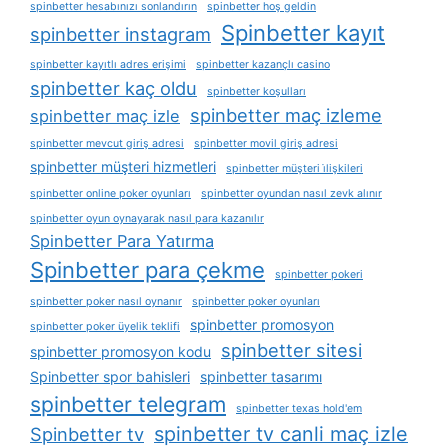
spinbetter hesabınızı sonlandırın
spinbetter hoş geldin
Spinbetter kayıt
spinbetter instagram
spinbetter kayıtlı adres erişimi
spinbetter kazançlı casino
spinbetter kaç oldu
spinbetter koşulları
spinbetter maç izleme
spinbetter maç izle
spinbetter mevcut giriş adresi
spinbetter movil giriş adresi
spinbetter müşteri hizmetleri
spinbetter müşteri i̇lişkileri
spinbetter online poker oyunları
spinbetter oyundan nasıl zevk alınır
spinbetter oyun oynayarak nasıl para kazanılır
Spinbetter Para Yatırma
Spinbetter para çekme
spinbetter pokeri
spinbetter poker nasıl oynanır
spinbetter poker oyunları
spinbetter promosyon
spinbetter poker üyelik teklifi
spinbetter sitesi
spinbetter promosyon kodu
Spinbetter spor bahisleri
spinbetter tasarımı
spinbetter telegram
spinbetter texas hold'em
spinbetter tv canli maç izle
Spinbetter tv