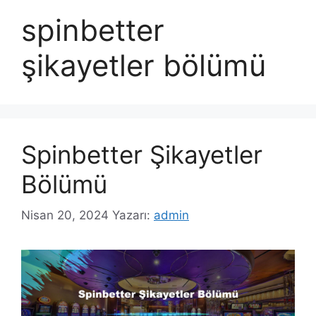
spinbetter
şikayetler bölümü
Spinbetter Şikayetler
Bölümü
Nisan 20, 2024
Yazarı:
admin