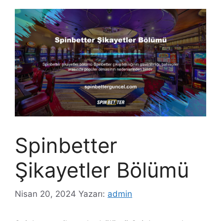
Spinbetter
Şikayetler Bölümü
Nisan 20, 2024
Yazarı:
admin