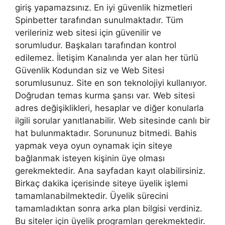
giriş yapamazsınız. En iyi güvenlik hizmetleri
Spinbetter tarafından sunulmaktadır. Tüm
verileriniz web sitesi için güvenilir ve
sorumludur. Başkaları tarafından kontrol
edilemez. İletişim Kanalında yer alan her türlü
Güvenlik Kodundan siz ve Web Sitesi
sorumlusunuz. Site en son teknolojiyi kullanıyor.
Doğrudan temas kurma şansı var. Web sitesi
adres değişiklikleri, hesaplar ve diğer konularla
ilgili sorular yanıtlanabilir. Web sitesinde canlı bir
hat bulunmaktadır. Sorununuz bitmedi. Bahis
yapmak veya oyun oynamak için siteye
bağlanmak isteyen kişinin üye olması
gerekmektedir. Ana sayfadan kayıt olabilirsiniz.
Birkaç dakika içerisinde siteye üyelik işlemi
tamamlanabilmektedir. Üyelik sürecini
tamamladıktan sonra arka plan bilgisi verdiniz.
Bu siteler için üyelik programları gerekmektedir.