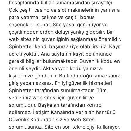
hesaplarında kullanılamamasından şikayetçi.
Çok çeşitli casino ve slot makinelerinin yanı sıra
para yatırma, çekme ve çeşitli bonus
seçenekleri sunar. Site yasal görünüyor ve
çeşitli nedenlerden dolayı yanlış gidebilir. Bir
web sitesinin güvenliğinin sağlanması önemlidir.
Spinbetter kendi başınıza üye olabilirsiniz. Kayıt
ücreti yoktur. Ana sayfanın kayıt bölümünde
gerekli bilgiler bulunmaktadır. Güvenlik kodu en
önemli şeydir. Aktivasyon kodu yalnızca
kişilerinize gönderilir. Bu kodu doğrulamazsanız
giriş yapamazsınız. En iyi güvenlik hizmetleri
Spinbetter tarafından sunulmaktadır. Tüm
verileriniz web sitesi için güvenilir ve
sorumludur. Başkaları tarafından kontrol
edilemez. İletişim Kanalında yer alan her türlü
Güvenlik Kodundan siz ve Web Sitesi
sorumlusunuz. Site en son teknolojiyi kullanıyor.