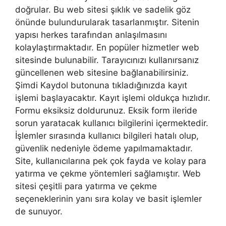
doğrular. Bu web sitesi şıklık ve sadelik göz
önünde bulundurularak tasarlanmıştır. Sitenin
yapısı herkes tarafından anlaşılmasını
kolaylaştırmaktadır. En popüler hizmetler web
sitesinde bulunabilir. Tarayıcınızı kullanırsanız
güncellenen web sitesine bağlanabilirsiniz.
Şimdi Kaydol butonuna tıkladığınızda kayıt
işlemi başlayacaktır. Kayıt işlemi oldukça hızlıdır.
Formu eksiksiz doldurunuz. Eksik form ileride
sorun yaratacak kullanıcı bilgilerini içermektedir.
İşlemler sırasında kullanıcı bilgileri hatalı olup,
güvenlik nedeniyle ödeme yapılmamaktadır.
Site, kullanıcılarına pek çok fayda ve kolay para
yatırma ve çekme yöntemleri sağlamıştır. Web
sitesi çeşitli para yatırma ve çekme
seçeneklerinin yanı sıra kolay ve basit işlemler
de sunuyor.