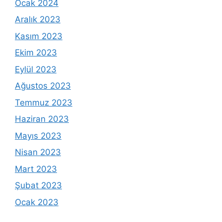
Ocak 2024
Aralık 2023
Kasım 2023
Ekim 2023
Eylül 2023
Ağustos 2023
Temmuz 2023
Haziran 2023
Mayıs 2023
Nisan 2023
Mart 2023
Şubat 2023
Ocak 2023