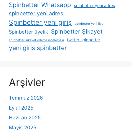
Spinbetter Whatsapp
spinbetter yeni adres
spinbetter yeni adresi
Spinbetter yeni giriş
spinbetter yeni üye
Spinbetter Şikayet
Spinbetter üyelik
twitter spinbetter
spinbetter şikâyet ödeme i̇ncelemesi
yeni giris spinbetter
Arşivler
Temmuz 2026
Eylül 2025
Haziran 2025
Mayıs 2025