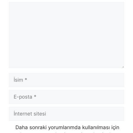
Yorum
İsim
E-
posta
İnternet
sitesi
Daha sonraki yorumlarımda kullanılması için