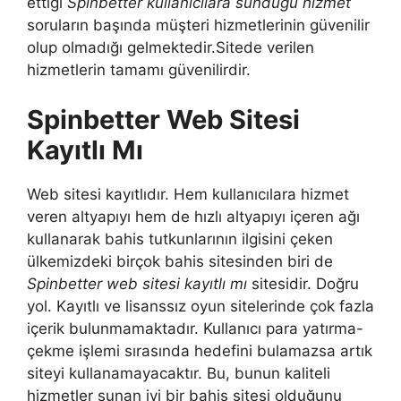
ettiği
Spinbetter kullanıcılara sunduğu hizmet
soruların başında müşteri hizmetlerinin güvenilir
olup olmadığı gelmektedir.Sitede verilen
hizmetlerin tamamı güvenilirdir.
Spinbetter Web Sitesi
Kayıtlı Mı
Web sitesi kayıtlıdır. Hem kullanıcılara hizmet
veren altyapıyı hem de hızlı altyapıyı içeren ağı
kullanarak bahis tutkunlarının ilgisini çeken
ülkemizdeki birçok bahis sitesinden biri de
Spinbetter web sitesi kayıtlı mı
sitesidir. Doğru
yol. Kayıtlı ve lisanssız oyun sitelerinde çok fazla
içerik bulunmamaktadır. Kullanıcı para yatırma-
çekme işlemi sırasında hedefini bulamazsa artık
siteyi kullanamayacaktır. Bu, bunun kaliteli
hizmetler sunan iyi bir bahis sitesi olduğunu