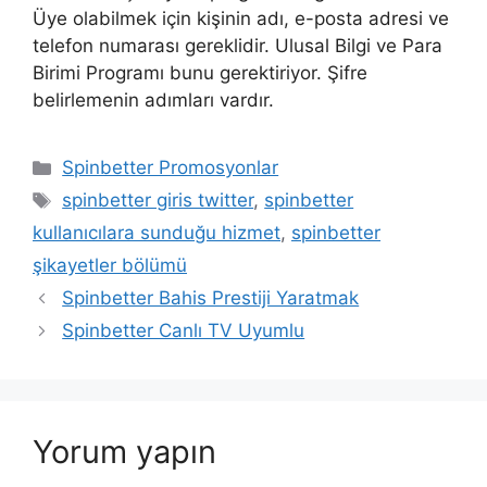
Üye olabilmek için kişinin adı, e-posta adresi ve
telefon numarası gereklidir. Ulusal Bilgi ve Para
Birimi Programı bunu gerektiriyor. Şifre
belirlemenin adımları vardır.
Kategoriler
Spinbetter Promosyonlar
Etiketler
spinbetter giris twitter
,
spinbetter
kullanıcılara sunduğu hizmet
,
spinbetter
şikayetler bölümü
Spinbetter Bahis Prestiji Yaratmak
Spinbetter Canlı TV Uyumlu
Yorum yapın