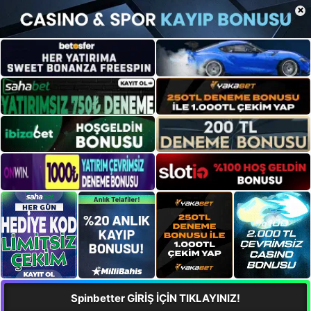
×
Spinbetter GİRİŞ İÇİN TIKLAYINIZ!