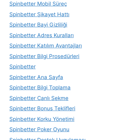
Spinbetter Mobil Süreç
Spinbetter Şikayet Hattı
Spinbetter Bayi Gizliliği
Spinbetter Adres Kuralları
Spinbetter Katılım Avantajları
Spinbetter Bilgi Prosedürleri
Spinbetter
Spinbetter Ana Sayfa
Spinbetter Bilgi Toplama
Spinbetter Canlı Sekme
Spinbetter Bonus Teklifleri
Spinbetter Korku Yönetimi
Spinbetter Poker Oyunu
Spinbetter Destek Uygulaması