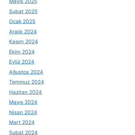
Mayıs 2025
Şubat 2025
Ocak 2025
Aralık 2024
Kasım 2024
Ekim 2024
Eylül 2024
Ağustos 2024
Temmuz 2024
Haziran 2024
Mayıs 2024
Nisan 2024
Mart 2024
Şubat 2024