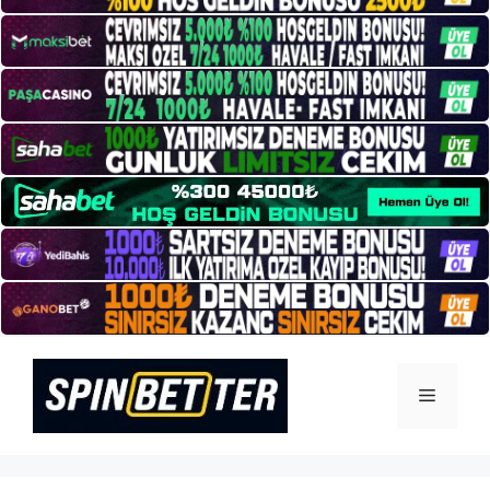
İçeriğe
atla
Menü