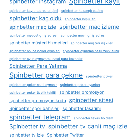
Spinbetter kayıt
spinbetter instagram
spinbetter kayıtlı adres erişimi
spinbetter kazançlı casino
spinbetter kaç oldu
spinbetter koşulları
spinbetter maç izleme
spinbetter maç izle
spinbetter mevcut giriş adresi
spinbetter movil giriş adresi
spinbetter müşteri hizmetleri
spinbetter müşteri i̇lişkileri
spinbetter online poker oyunları
spinbetter oyundan nasıl zevk alınır
spinbetter oyun oynayarak nasıl para kazanılır
Spinbetter Para Yatırma
Spinbetter para çekme
spinbetter pokeri
spinbetter poker nasıl oynanır
spinbetter poker oyunları
spinbetter promosyon
spinbetter poker üyelik teklifi
spinbetter sitesi
spinbetter promosyon kodu
Spinbetter spor bahisleri
spinbetter tasarımı
spinbetter telegram
spinbetter texas hold'em
spinbetter tv canli maç izle
Spinbetter tv
spinbetter tv izle
Spinbetter Twitter