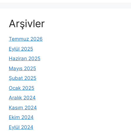
Arşivler
Temmuz 2026
Eylül 2025
Haziran 2025
Mayıs 2025
Şubat 2025
Ocak 2025
Aralık 2024
Kasım 2024
Ekim 2024
Eylül 2024