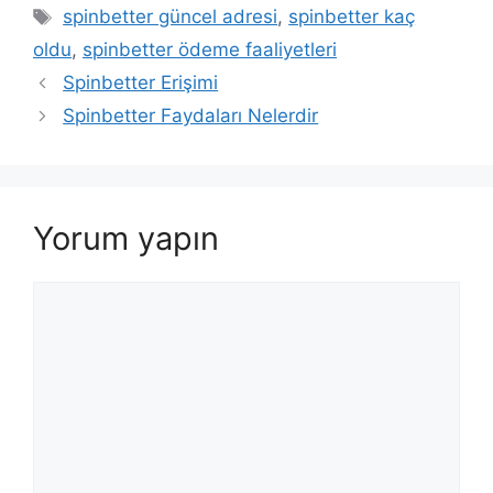
Etiketler
spinbetter güncel adresi
,
spinbetter kaç
oldu
,
spinbetter ödeme faaliyetleri
Spinbetter Erişimi
Spinbetter Faydaları Nelerdir
Yorum yapın
Yorum