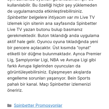
kullanılabilir. Bu özelliği hiçbir şey yüklemeden
de uygulamanızda etkinleştirebilirsiniz.
Spinbetter belgelere i̇htiyacım var mı
Live TV
izlemek için sitenin ana sayfasında Spinbetter
Live TV yazan butonu bulup basmanız
gerekmektedir. Buton tıklandığı anda uygulama
aktif hale gelir. Oyuncu oyuna tıkladığında yeni
bir pencere açılacaktır. Üst kısımda “oynat”
etiketli bir düğme bulunmaktadır. Ayrıca Premier
Lig, Şampiyonlar Ligi, NBA ve Avrupa Ligi gibi
farklı Avrupa liglerinden oyuncuları da
görüntüleyebilirsiniz. Eşleşmeyen akışlarda
engelleme sorunları yaşanıyor. Bein Sports
pahalı bir kanal. Maçı Spinbetter izlemenizi
öneririz.
Kategoriler
Spinbetter Promosyonlar