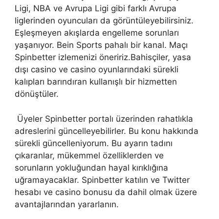
Ligi, NBA ve Avrupa Ligi gibi farklı Avrupa
liglerinden oyuncuları da görüntüleyebilirsiniz.
Eşleşmeyen akışlarda engelleme sorunları
yaşanıyor. Bein Sports pahalı bir kanal. Maçı
Spinbetter izlemenizi öneririz.Bahisçiler, yasa
dışı casino ve casino oyunlarındaki sürekli
kalıpları barındıran kullanışlı bir hizmetten
dönüştüler.
Üyeler Spinbetter portalı üzerinden rahatlıkla
adreslerini güncelleyebilirler. Bu konu hakkında
sürekli güncelleniyorum. Bu ayarın tadını
çıkaranlar, mükemmel özelliklerden ve
sorunların yokluğundan hayal kırıklığına
uğramayacaklar. Spinbetter katılın ve Twitter
hesabı ve casino bonusu da dahil olmak üzere
avantajlarından yararlanın.