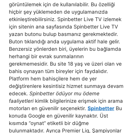
görüntülemek için de kullanılabilir. Bu özelliği
hiçbir şey yüklemeden de uygulamanızda
etkinleştirebilirsiniz. Spinbetter Live TV izlemek
için sitenin ana sayfasında Spinbetter Live TV
yazan butonu bulup basmanız gerekmektedir.
Buton tıklandığı anda uygulama aktif hale gelir.
Benzersiz yönlerden biri, üyelerin bu bağlamda
herhangi bir evrak sunmalarının
gerekmemesidir. Bu site 18 yaş ve üzeri olan ve
bahis oynayan tüm bireyler için faydalıdır.
Platform hem bahisçilere hem de yer
değiştirenlere kesintisiz hizmet sunmaya devam
edecek.
Spinbetter ödüyor mu ödeme
faaliyetleri
kimlik bilgilerinize erişmek için arama
motorları en güvenilir seçenektir.
Spinbetter
Bu
konuda Google en güvenilir kaynaktır. Üst
kısımda “oynat” etiketli bir düğme
bulunmaktadır. Ayrıca Premier Lig, Şampiyonlar