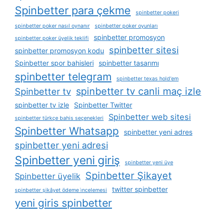
Spinbetter para çekme
spinbetter pokeri
spinbetter poker nasıl oynanır
spinbetter poker oyunları
spinbetter promosyon
spinbetter poker üyelik teklifi
spinbetter sitesi
spinbetter promosyon kodu
Spinbetter spor bahisleri
spinbetter tasarımı
spinbetter telegram
spinbetter texas hold'em
spinbetter tv canli maç izle
Spinbetter tv
spinbetter tv izle
Spinbetter Twitter
Spinbetter web sitesi
spinbetter türkçe bahis seçenekleri
Spinbetter Whatsapp
spinbetter yeni adres
spinbetter yeni adresi
Spinbetter yeni giriş
spinbetter yeni üye
Spinbetter Şikayet
Spinbetter üyelik
twitter spinbetter
spinbetter şikâyet ödeme i̇ncelemesi
yeni giris spinbetter