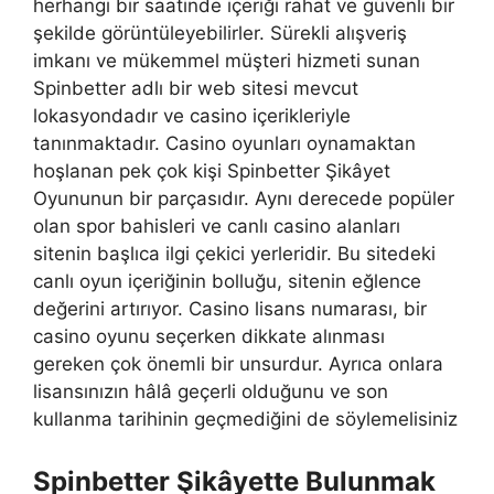
herhangi bir saatinde içeriği rahat ve güvenli bir
şekilde görüntüleyebilirler. Sürekli alışveriş
imkanı ve mükemmel müşteri hizmeti sunan
Spinbetter adlı bir web sitesi mevcut
lokasyondadır ve casino içerikleriyle
tanınmaktadır. Casino oyunları oynamaktan
hoşlanan pek çok kişi Spinbetter Şikâyet
Oyununun bir parçasıdır. Aynı derecede popüler
olan spor bahisleri ve canlı casino alanları
sitenin başlıca ilgi çekici yerleridir. Bu sitedeki
canlı oyun içeriğinin bolluğu, sitenin eğlence
değerini artırıyor. Casino lisans numarası, bir
casino oyunu seçerken dikkate alınması
gereken çok önemli bir unsurdur. Ayrıca onlara
lisansınızın hâlâ geçerli olduğunu ve son
kullanma tarihinin geçmediğini de söylemelisiniz
Spinbetter Şikâyette Bulunmak