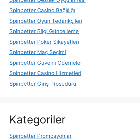
Spinbetter Casino Bağlılığı
Spinbetter Oyun Tedarikçileri
Spinbetter Bilgi Güncelleme
Spinbetter Poker Şikayetleri
Spinbetter Maç Seçimi
Spinbetter Güvenli Ödemeler
Spinbetter Casino Hizmetleri
Spinbetter Giriş Prosedürü
Kategoriler
Spinbetter Promosyonlar