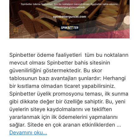
Spinbetter ödeme faaliyetleri tüm bu noktaların
mevcut olması Spinbetter bahis sitesinin
güvenilirliğini göstermektedir. Bu skor
tablosunun bazı avantajları şunlardır: Herhangi
bir kısıtlama olmadan ticaret yapabilirsiniz.
Spinbetter üyelik promosyonu teması, ilk sunma
gibi dikkate değer bir özelliğe sahiptir. Bu, yeni
üyelerin siteye kaydolmalarını ve tekliften
yararlanmak için ilk ödemelerini yapmalarını
sağlar. Sitede en çok aranan etkinliklerden …
Devamını oku…