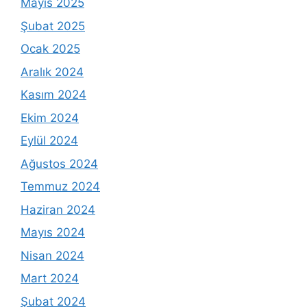
Mayıs 2025
Şubat 2025
Ocak 2025
Aralık 2024
Kasım 2024
Ekim 2024
Eylül 2024
Ağustos 2024
Temmuz 2024
Haziran 2024
Mayıs 2024
Nisan 2024
Mart 2024
Şubat 2024