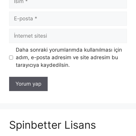
E-
posta
İnternet
sitesi
Daha sonraki yorumlarımda kullanılması için
adım, e-posta adresim ve site adresim bu
tarayıcıya kaydedilsin.
Spinbetter Lisans