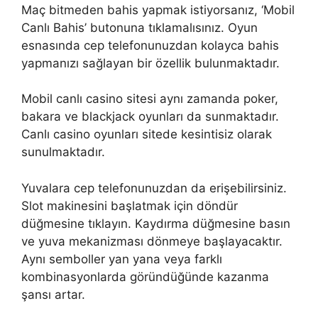
Maç bitmeden bahis yapmak istiyorsanız, ‘Mobil
Canlı Bahis’ butonuna tıklamalısınız. Oyun
esnasında cep telefonunuzdan kolayca bahis
yapmanızı sağlayan bir özellik bulunmaktadır.
Mobil canlı casino sitesi aynı zamanda poker,
bakara ve blackjack oyunları da sunmaktadır.
Canlı casino oyunları sitede kesintisiz olarak
sunulmaktadır.
Yuvalara cep telefonunuzdan da erişebilirsiniz.
Slot makinesini başlatmak için döndür
düğmesine tıklayın. Kaydırma düğmesine basın
ve yuva mekanizması dönmeye başlayacaktır.
Aynı semboller yan yana veya farklı
kombinasyonlarda göründüğünde kazanma
şansı artar.