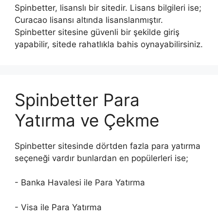
Spinbetter, lisanslı bir sitedir. Lisans bilgileri ise;
Curacao lisansı altında lisanslanmıştır.
Spinbetter sitesine güvenli bir şekilde giriş
yapabilir, sitede rahatlıkla bahis oynayabilirsiniz.
Spinbetter Para
Yatırma ve Çekme
Spinbetter sitesinde dörtden fazla para yatırma
seçeneği vardır bunlardan en popülerleri ise;
- Banka Havalesi ile Para Yatırma
- Visa ile Para Yatırma