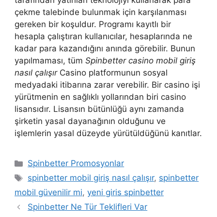
tarafından yatırılan teknolojiyi kullanarak para
çekme talebinde bulunmak için karşılanması
gereken bir koşuldur. Programı kayıtlı bir
hesapla çalıştıran kullanıcılar, hesaplarında ne
kadar para kazandığını anında görebilir. Bunun
yapılmaması, tüm
Spinbetter casino mobil giriş
nasıl çalışır
Casino platformunun sosyal
medyadaki itibarına zarar verebilir. Bir casino işi
yürütmenin en sağlıklı yollarından biri casino
lisansıdır. Lisansın bütünlüğü aynı zamanda
şirketin yasal dayanağının olduğunu ve
işlemlerin yasal düzeyde yürütüldüğünü kanıtlar.
Kategoriler
Spinbetter Promosyonlar
Etiketler
spinbetter mobil giriş nasıl çalışır
,
spinbetter
mobil güvenilir mi
,
yeni giris spinbetter
Spinbetter Ne Tür Teklifleri Var