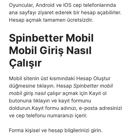
Oyuncular, Android ve IOS cep telefonlarında
ana sayfayı ziyaret ederek bir hesap açabilirler.
Hesap açmak tamamen ücretsizdir.
Spinbetter Mobil
Mobil Giriş Nasıl
Çalışır
Mobil sitenin üst kısmındaki Hesap Oluştur
düğmesine tıklayın. Hesap
Spinbetter mobil
mobil giriş nasıl çalışır
açmak için Kayıt ol
butonuna tıklayın ve kayıt formunu
doldurun.Kayıt formu adınızı, e-posta adresinizi
ve cep telefonu numaranızı içerir.
Forma kişisel ve hesap bilgilerinizi girin.