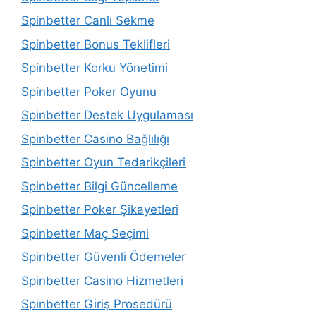
Spinbetter Canlı Sekme
Spinbetter Bonus Teklifleri
Spinbetter Korku Yönetimi
Spinbetter Poker Oyunu
Spinbetter Destek Uygulaması
Spinbetter Casino Bağlılığı
Spinbetter Oyun Tedarikçileri
Spinbetter Bilgi Güncelleme
Spinbetter Poker Şikayetleri
Spinbetter Maç Seçimi
Spinbetter Güvenli Ödemeler
Spinbetter Casino Hizmetleri
Spinbetter Giriş Prosedürü