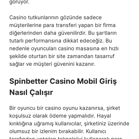
görüyor.
Casino tutkunlarının gözünde sadece
müşterilerine para transferi yapan bir firma
diğerlerinden daha güvenilirdir. Bu şartların
tutarlı performansına dikkat edeceğiz. Bu
nedenle oyuncuları casino masasına en hızlı
şekilde oturtan bir site zamandan tasarruf
sağlar ve müşteri güvenini kazanır.
Spinbetter Casino Mobil Giriş
Nasıl Çalışır
Bir oyuncu bir casino oyunu kazanırsa, şirket
koşulsuz olarak ödeme yapmalıdır. Hayal
kırıklığına uğramış kullanıcılar, şirketiniz üzerinde
olumsuz bir izlenim bırakabilir. Kullanıcı