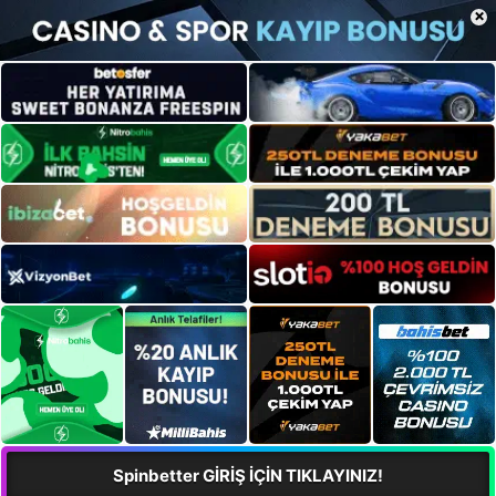
×
Spinbetter GİRİŞ İÇİN TIKLAYINIZ!