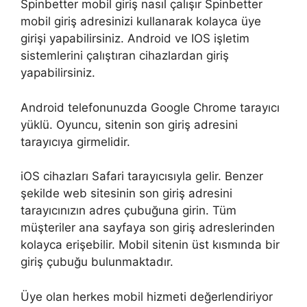
Spinbetter mobil giriş nasıl çalışır Spinbetter
mobil giriş adresinizi kullanarak kolayca üye
girişi yapabilirsiniz. Android ve IOS işletim
sistemlerini çalıştıran cihazlardan giriş
yapabilirsiniz.
Android telefonunuzda Google Chrome tarayıcı
yüklü. Oyuncu, sitenin son giriş adresini
tarayıcıya girmelidir.
iOS cihazları Safari tarayıcısıyla gelir. Benzer
şekilde web sitesinin son giriş adresini
tarayıcınızın adres çubuğuna girin. Tüm
müşteriler ana sayfaya son giriş adreslerinden
kolayca erişebilir. Mobil sitenin üst kısmında bir
giriş çubuğu bulunmaktadır.
Üye olan herkes mobil hizmeti değerlendiriyor