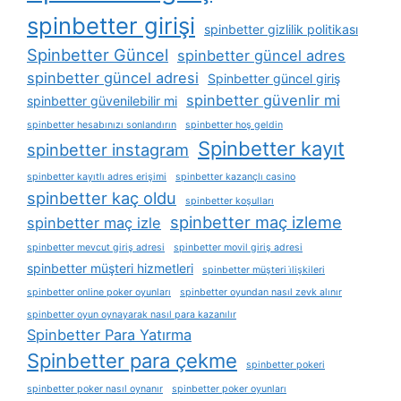
spinbetter girişi
spinbetter gizlilik politikası
Spinbetter Güncel
spinbetter güncel adres
spinbetter güncel adresi
Spinbetter güncel giriş
spinbetter güvenlir mi
spinbetter güvenilebilir mi
spinbetter hesabınızı sonlandırın
spinbetter hoş geldin
Spinbetter kayıt
spinbetter instagram
spinbetter kayıtlı adres erişimi
spinbetter kazançlı casino
spinbetter kaç oldu
spinbetter koşulları
spinbetter maç izleme
spinbetter maç izle
spinbetter mevcut giriş adresi
spinbetter movil giriş adresi
spinbetter müşteri hizmetleri
spinbetter müşteri i̇lişkileri
spinbetter online poker oyunları
spinbetter oyundan nasıl zevk alınır
spinbetter oyun oynayarak nasıl para kazanılır
Spinbetter Para Yatırma
Spinbetter para çekme
spinbetter pokeri
spinbetter poker nasıl oynanır
spinbetter poker oyunları