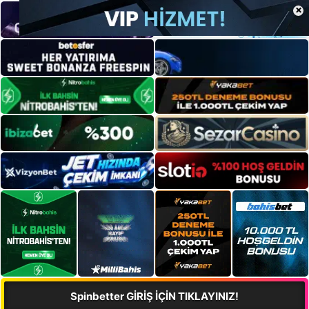
×
Spinbetter GİRİŞ İÇİN TIKLAYINIZ!