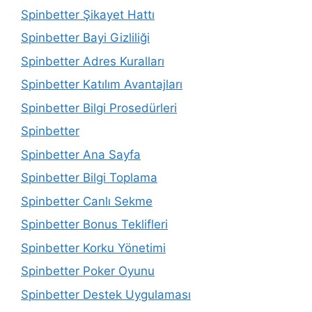
Spinbetter Şikayet Hattı
Spinbetter Bayi Gizliliği
Spinbetter Adres Kuralları
Spinbetter Katılım Avantajları
Spinbetter Bilgi Prosedürleri
Spinbetter
Spinbetter Ana Sayfa
Spinbetter Bilgi Toplama
Spinbetter Canlı Sekme
Spinbetter Bonus Teklifleri
Spinbetter Korku Yönetimi
Spinbetter Poker Oyunu
Spinbetter Destek Uygulaması