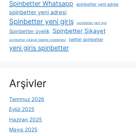
Spinbetter Whatsapp
spinbetter yeni adres
spinbetter yeni adresi
Spinbetter yeni giriş
spinbetter yeni üye
Spinbetter Şikayet
Spinbetter üyelik
twitter spinbetter
spinbetter şikâyet ödeme i̇ncelemesi
yeni giris spinbetter
Arşivler
Temmuz 2026
Eylül 2025
Haziran 2025
Mayıs 2025