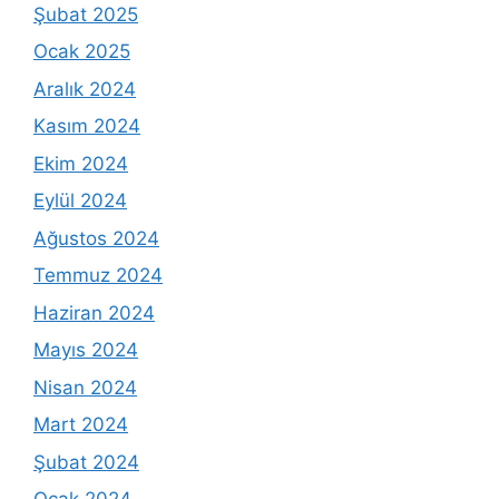
Şubat 2025
Ocak 2025
Aralık 2024
Kasım 2024
Ekim 2024
Eylül 2024
Ağustos 2024
Temmuz 2024
Haziran 2024
Mayıs 2024
Nisan 2024
Mart 2024
Şubat 2024