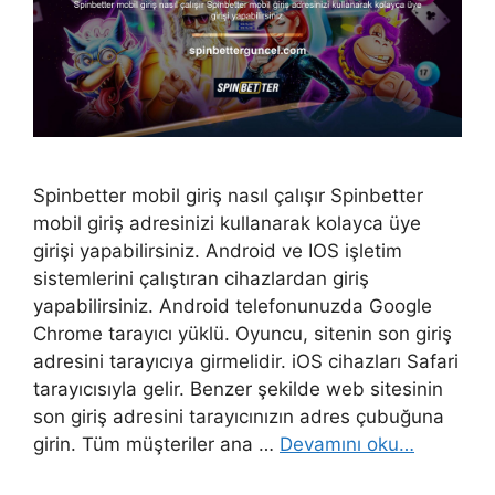
Spinbetter mobil giriş nasıl çalışır Spinbetter
mobil giriş adresinizi kullanarak kolayca üye
girişi yapabilirsiniz. Android ve IOS işletim
sistemlerini çalıştıran cihazlardan giriş
yapabilirsiniz. Android telefonunuzda Google
Chrome tarayıcı yüklü. Oyuncu, sitenin son giriş
adresini tarayıcıya girmelidir. iOS cihazları Safari
tarayıcısıyla gelir. Benzer şekilde web sitesinin
son giriş adresini tarayıcınızın adres çubuğuna
girin. Tüm müşteriler ana …
Devamını oku…