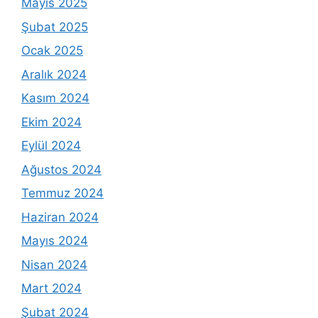
Mayıs 2025
Şubat 2025
Ocak 2025
Aralık 2024
Kasım 2024
Ekim 2024
Eylül 2024
Ağustos 2024
Temmuz 2024
Haziran 2024
Mayıs 2024
Nisan 2024
Mart 2024
Şubat 2024