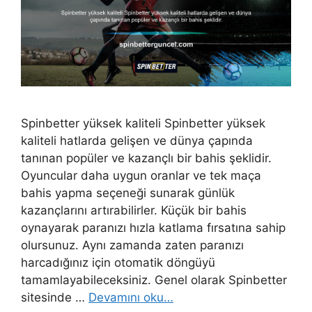
Spinbetter yüksek kaliteli Spinbetter yüksek
kaliteli hatlarda gelişen ve dünya çapında
tanınan popüler ve kazançlı bir bahis şeklidir.
Oyuncular daha uygun oranlar ve tek maça
bahis yapma seçeneği sunarak günlük
kazançlarını artırabilirler. Küçük bir bahis
oynayarak paranızı hızla katlama fırsatına sahip
olursunuz. Aynı zamanda zaten paranızı
harcadığınız için otomatik döngüyü
tamamlayabileceksiniz. Genel olarak Spinbetter
sitesinde …
Devamını oku…