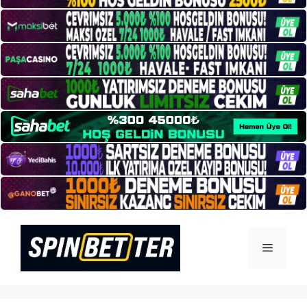
İçeriğe
atla
Menü