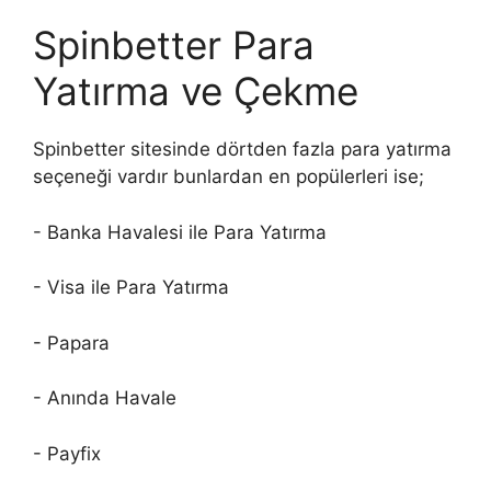
Spinbetter Para
Yatırma ve Çekme
Spinbetter sitesinde dörtden fazla para yatırma
seçeneği vardır bunlardan en popülerleri ise;
- Banka Havalesi ile Para Yatırma
- Visa ile Para Yatırma
- Papara
- Anında Havale
- Payfix