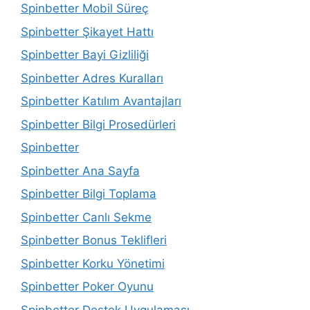
Spinbetter Mobil Süreç
Spinbetter Şikayet Hattı
Spinbetter Bayi Gizliliği
Spinbetter Adres Kuralları
Spinbetter Katılım Avantajları
Spinbetter Bilgi Prosedürleri
Spinbetter
Spinbetter Ana Sayfa
Spinbetter Bilgi Toplama
Spinbetter Canlı Sekme
Spinbetter Bonus Teklifleri
Spinbetter Korku Yönetimi
Spinbetter Poker Oyunu
Spinbetter Destek Uygulaması