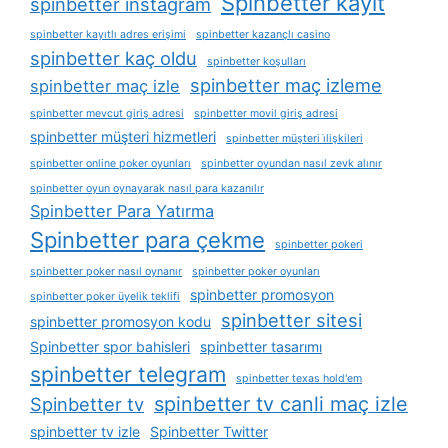
Spinbetter kayıt
spinbetter instagram
spinbetter kayıtlı adres erişimi
spinbetter kazançlı casino
spinbetter kaç oldu
spinbetter koşulları
spinbetter maç izleme
spinbetter maç izle
spinbetter mevcut giriş adresi
spinbetter movil giriş adresi
spinbetter müşteri hizmetleri
spinbetter müşteri i̇lişkileri
spinbetter online poker oyunları
spinbetter oyundan nasıl zevk alınır
spinbetter oyun oynayarak nasıl para kazanılır
Spinbetter Para Yatırma
Spinbetter para çekme
spinbetter pokeri
spinbetter poker nasıl oynanır
spinbetter poker oyunları
spinbetter promosyon
spinbetter poker üyelik teklifi
spinbetter sitesi
spinbetter promosyon kodu
Spinbetter spor bahisleri
spinbetter tasarımı
spinbetter telegram
spinbetter texas hold'em
spinbetter tv canli maç izle
Spinbetter tv
spinbetter tv izle
Spinbetter Twitter