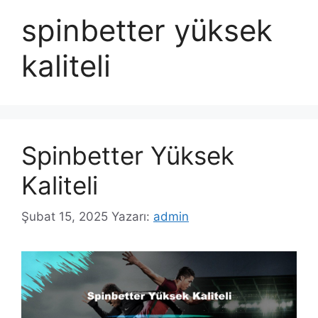
spinbetter yüksek
kaliteli
Spinbetter Yüksek
Kaliteli
Şubat 15, 2025
Yazarı:
admin