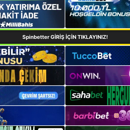
Spinbetter GİRİŞ İÇİN TIKLAYINIZ!