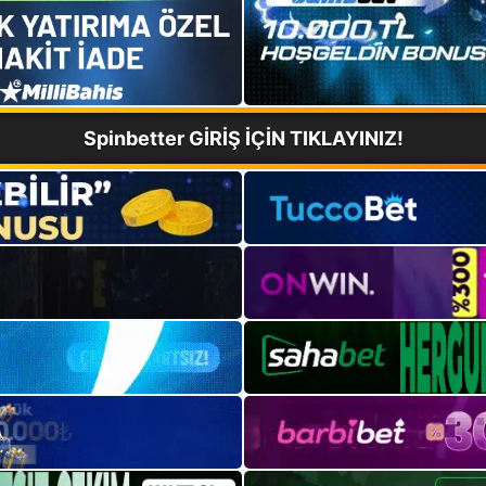
Spinbetter GİRİŞ İÇİN TIKLAYINIZ!