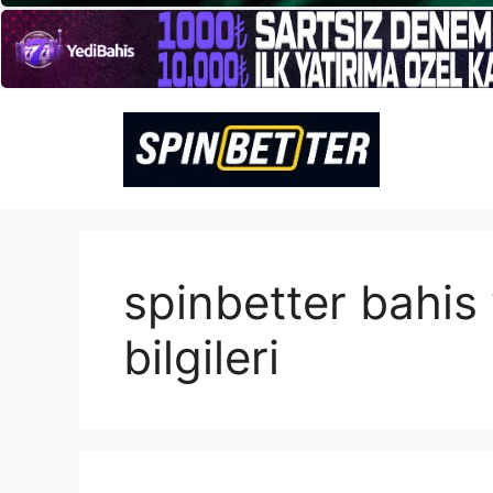
İçeriğe
atla
spinbetter bahis 
bilgileri