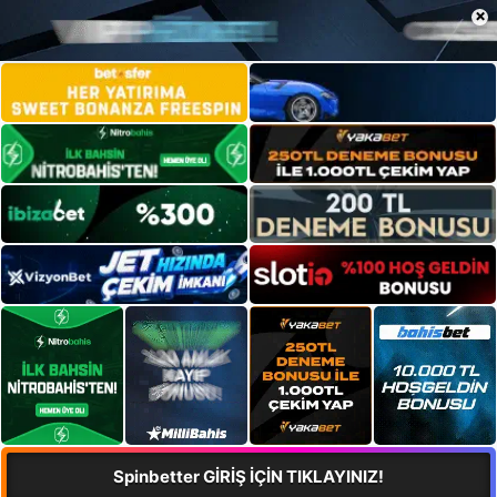
×
Spinbetter GİRİŞ İÇİN TIKLAYINIZ!