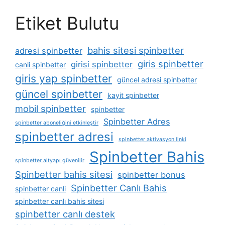
Etiket Bulutu
bahis sitesi spinbetter
adresi spinbetter
giris spinbetter
girisi spinbetter
canli spinbetter
giris yap spinbetter
güncel adresi spinbetter
güncel spinbetter
kayit spinbetter
mobil spinbetter
spinbetter
Spinbetter Adres
spinbetter aboneliğini etkinleştir
spinbetter adresi
spinbetter aktivasyon linki
Spinbetter Bahis
spinbetter altyapı güvenilir
Spinbetter bahis sitesi
spinbetter bonus
Spinbetter Canlı Bahis
spinbetter canli
spinbetter canlı bahis sitesi
spinbetter canlı destek