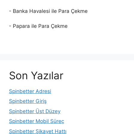
- Banka Havalesi ile Para Çekme
- Papara ile Para Çekme
Son Yazılar
Spinbetter Adresi
Spinbetter Giriş
Spinbetter Üst Düzey
Spinbetter Mobil Süreç
Spinbetter Şikayet Hattı