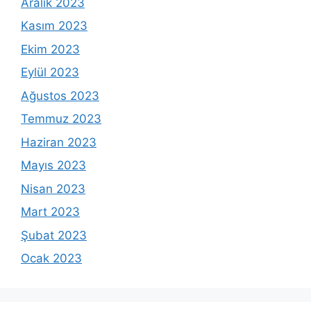
Aralık 2023
Kasım 2023
Ekim 2023
Eylül 2023
Ağustos 2023
Temmuz 2023
Haziran 2023
Mayıs 2023
Nisan 2023
Mart 2023
Şubat 2023
Ocak 2023