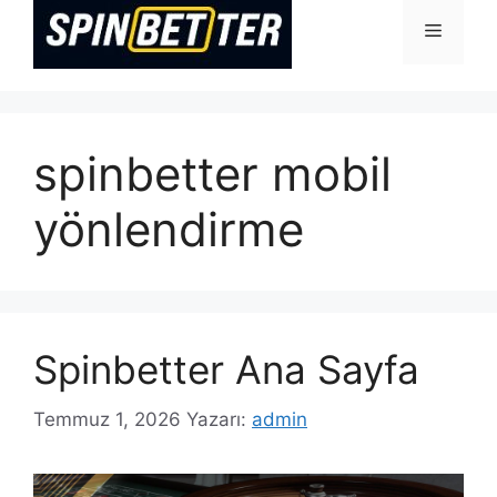
atla
Menü
spinbetter mobil
yönlendirme
Spinbetter Ana Sayfa
Temmuz 1, 2026
Yazarı:
admin