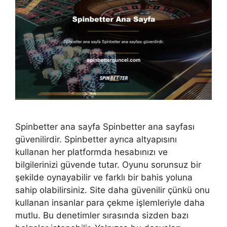
Spinbetter ana sayfa Spinbetter ana sayfası
güvenilirdir. Spinbetter ayrıca altyapısını
kullanan her platformda hesabınızı ve
bilgilerinizi güvende tutar. Oyunu sorunsuz bir
şekilde oynayabilir ve farklı bir bahis yoluna
sahip olabilirsiniz. Site daha güvenilir çünkü onu
kullanan insanlar para çekme işlemleriyle daha
mutlu. Bu denetimler sırasında sizden bazı