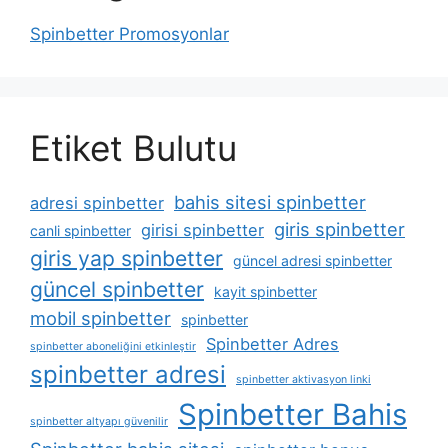
Spinbetter Promosyonlar
Etiket Bulutu
bahis sitesi spinbetter
adresi spinbetter
giris spinbetter
girisi spinbetter
canli spinbetter
giris yap spinbetter
güncel adresi spinbetter
güncel spinbetter
kayit spinbetter
mobil spinbetter
spinbetter
Spinbetter Adres
spinbetter aboneliğini etkinleştir
spinbetter adresi
spinbetter aktivasyon linki
Spinbetter Bahis
spinbetter altyapı güvenilir