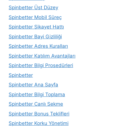
Spinbetter Üst Düzey
Spinbetter Mobil Süreç
Spinbetter Şikayet Hattı
Spinbetter Bayi Gizliliği
Spinbetter Adres Kuralları
Spinbetter Katılım Avantajları
Spinbetter Bilgi Prosedürleri
Spinbetter
Spinbetter Ana Sayfa
Spinbetter Bilgi Toplama
Spinbetter Canlı Sekme
Spinbetter Bonus Teklifleri
Spinbetter Korku Yönetimi