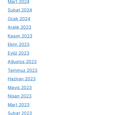
Mart 2024
Şubat 2024
Ocak 2024
Aralık 2023
Kasım 2023
Ekim 2023
Eylül 2023
Ağustos 2023
Temmuz 2023
Haziran 2023
Mayıs 2023
Nisan 2023
Mart 2023
Şubat 2023