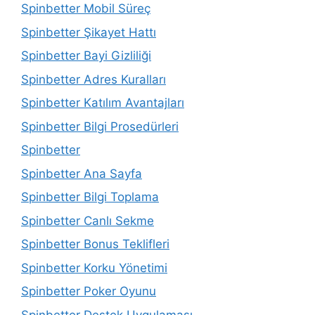
Spinbetter Mobil Süreç
Spinbetter Şikayet Hattı
Spinbetter Bayi Gizliliği
Spinbetter Adres Kuralları
Spinbetter Katılım Avantajları
Spinbetter Bilgi Prosedürleri
Spinbetter
Spinbetter Ana Sayfa
Spinbetter Bilgi Toplama
Spinbetter Canlı Sekme
Spinbetter Bonus Teklifleri
Spinbetter Korku Yönetimi
Spinbetter Poker Oyunu
Spinbetter Destek Uygulaması