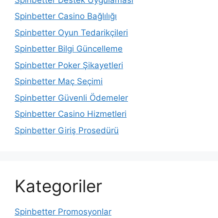
Spinbetter Casino Bağlılığı
Spinbetter Oyun Tedarikçileri
Spinbetter Bilgi Güncelleme
Spinbetter Poker Şikayetleri
Spinbetter Maç Seçimi
Spinbetter Güvenli Ödemeler
Spinbetter Casino Hizmetleri
Spinbetter Giriş Prosedürü
Kategoriler
Spinbetter Promosyonlar