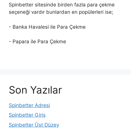
Spinbetter sitesinde birden fazla para çekme
seçeneği vardır bunlardan en popülerleri ise;
- Banka Havalesi ile Para Çekme
- Papara ile Para Çekme
Son Yazılar
Spinbetter Adresi
Spinbetter Giriş
Spinbetter Üst Düzey