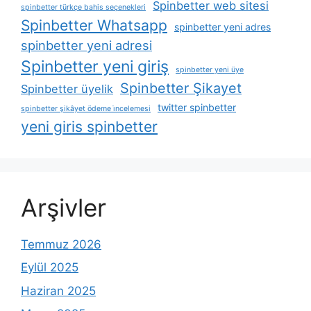
Spinbetter web sitesi
spinbetter türkçe bahis seçenekleri
Spinbetter Whatsapp
spinbetter yeni adres
spinbetter yeni adresi
Spinbetter yeni giriş
spinbetter yeni üye
Spinbetter Şikayet
Spinbetter üyelik
twitter spinbetter
spinbetter şikâyet ödeme i̇ncelemesi
yeni giris spinbetter
Arşivler
Temmuz 2026
Eylül 2025
Haziran 2025