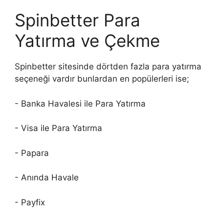
Spinbetter Para
Yatırma ve Çekme
Spinbetter sitesinde dörtden fazla para yatırma
seçeneği vardır bunlardan en popülerleri ise;
- Banka Havalesi ile Para Yatırma
- Visa ile Para Yatırma
- Papara
- Anında Havale
- Payfix