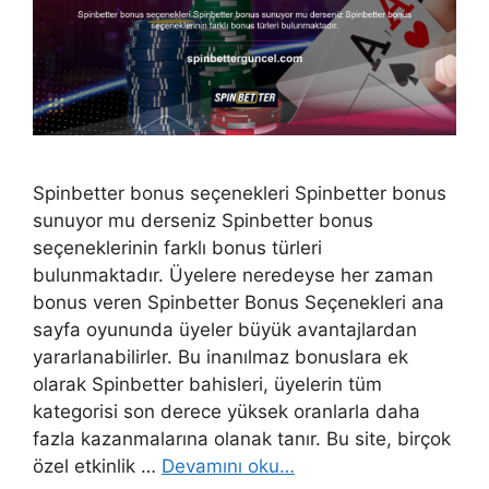
Spinbetter bonus seçenekleri Spinbetter bonus
sunuyor mu derseniz Spinbetter bonus
seçeneklerinin farklı bonus türleri
bulunmaktadır. Üyelere neredeyse her zaman
bonus veren Spinbetter Bonus Seçenekleri ana
sayfa oyununda üyeler büyük avantajlardan
yararlanabilirler. Bu inanılmaz bonuslara ek
olarak Spinbetter bahisleri, üyelerin tüm
kategorisi son derece yüksek oranlarla daha
fazla kazanmalarına olanak tanır. Bu site, birçok
özel etkinlik …
Devamını oku…