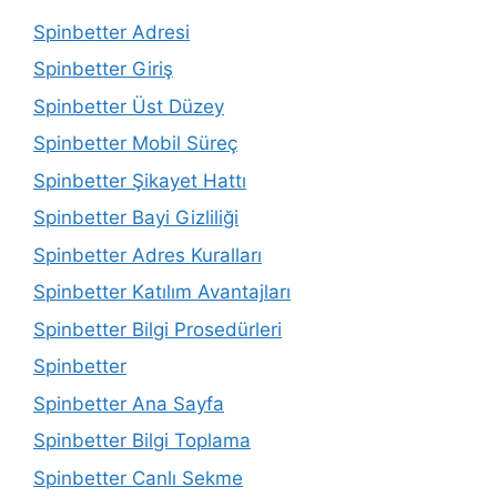
Spinbetter Adresi
Spinbetter Giriş
Spinbetter Üst Düzey
Spinbetter Mobil Süreç
Spinbetter Şikayet Hattı
Spinbetter Bayi Gizliliği
Spinbetter Adres Kuralları
Spinbetter Katılım Avantajları
Spinbetter Bilgi Prosedürleri
Spinbetter
Spinbetter Ana Sayfa
Spinbetter Bilgi Toplama
Spinbetter Canlı Sekme