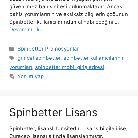
güvenilmez bahis sitesi bulunmaktadır. Ancak
bahis yorumlarının ve eksiksiz bilgilerin çoğunun
Spinbetter kullanıcılarından alınabileceğini …
Devamını oku…
Kategoriler
Spinbetter Promosyonlar
Etiketler
güncel spinbetter
,
spinbetter kullanıcılarının
yorumları
,
spinbetter mobil giriş adresi
Yorum yap
Spinbetter Lisans
Spinbetter, lisanslı bir sitedir. Lisans bilgileri ise;
Curacao lisansı altında lisanslanmıştır.