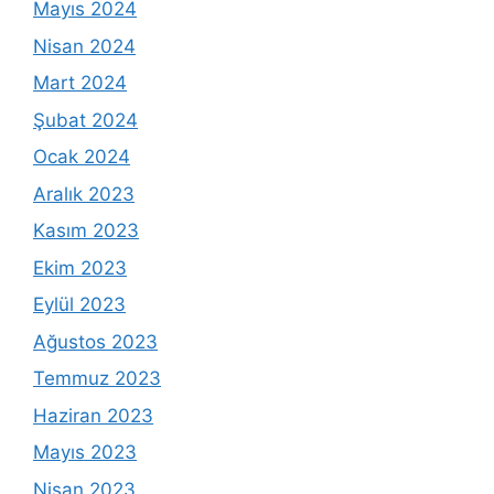
Mayıs 2024
Nisan 2024
Mart 2024
Şubat 2024
Ocak 2024
Aralık 2023
Kasım 2023
Ekim 2023
Eylül 2023
Ağustos 2023
Temmuz 2023
Haziran 2023
Mayıs 2023
Nisan 2023