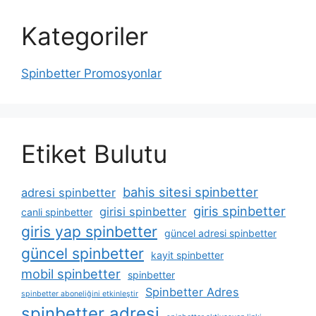
Kategoriler
Spinbetter Promosyonlar
Etiket Bulutu
bahis sitesi spinbetter
adresi spinbetter
giris spinbetter
girisi spinbetter
canli spinbetter
giris yap spinbetter
güncel adresi spinbetter
güncel spinbetter
kayit spinbetter
mobil spinbetter
spinbetter
Spinbetter Adres
spinbetter aboneliğini etkinleştir
spinbetter adresi