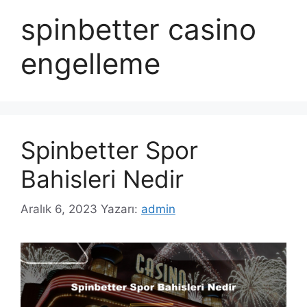
spinbetter casino
engelleme
Spinbetter Spor
Bahisleri Nedir
Aralık 6, 2023
Yazarı:
admin