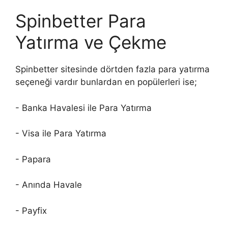
Spinbetter Para
Yatırma ve Çekme
Spinbetter sitesinde dörtden fazla para yatırma
seçeneği vardır bunlardan en popülerleri ise;
- Banka Havalesi ile Para Yatırma
- Visa ile Para Yatırma
- Papara
- Anında Havale
- Payfix