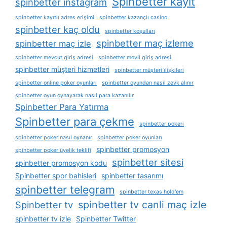
Spinbetter kayıt
spinbetter instagram
spinbetter kayıtlı adres erişimi
spinbetter kazançlı casino
spinbetter kaç oldu
spinbetter koşulları
spinbetter maç izleme
spinbetter maç izle
spinbetter mevcut giriş adresi
spinbetter movil giriş adresi
spinbetter müşteri hizmetleri
spinbetter müşteri i̇lişkileri
spinbetter online poker oyunları
spinbetter oyundan nasıl zevk alınır
spinbetter oyun oynayarak nasıl para kazanılır
Spinbetter Para Yatırma
Spinbetter para çekme
spinbetter pokeri
spinbetter poker nasıl oynanır
spinbetter poker oyunları
spinbetter promosyon
spinbetter poker üyelik teklifi
spinbetter sitesi
spinbetter promosyon kodu
Spinbetter spor bahisleri
spinbetter tasarımı
spinbetter telegram
spinbetter texas hold'em
spinbetter tv canli maç izle
Spinbetter tv
spinbetter tv izle
Spinbetter Twitter