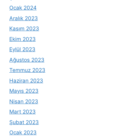
Ocak 2024
Aralık 2023
Kasım 2023
Ekim 2023
Eylül 2023
Ağustos 2023
Temmuz 2023
Haziran 2023
Mayıs 2023
Nisan 2023
Mart 2023
Şubat 2023
Ocak 2023