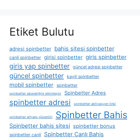
Etiket Bulutu
bahis sitesi spinbetter
adresi spinbetter
giris spinbetter
girisi spinbetter
canli spinbetter
giris yap spinbetter
güncel adresi spinbetter
güncel spinbetter
kayit spinbetter
mobil spinbetter
spinbetter
Spinbetter Adres
spinbetter aboneliğini etkinleştir
spinbetter adresi
spinbetter aktivasyon linki
Spinbetter Bahis
spinbetter altyapı güvenilir
Spinbetter bahis sitesi
spinbetter bonus
Spinbetter Canlı Bahis
spinbetter canli