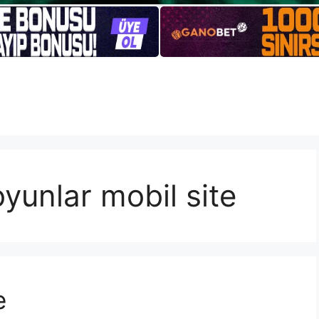
oyunlar mobil site
e