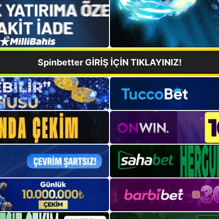
Spinbetter GİRİŞ İÇİN TIKLAYINIZ!