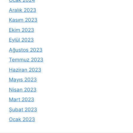
Ocak 2024
Aralık 2023
Kasım 2023
Ekim 2023
Eylül 2023
Ağustos 2023
Temmuz 2023
Haziran 2023
Mayıs 2023
Nisan 2023
Mart 2023
Şubat 2023
Ocak 2023