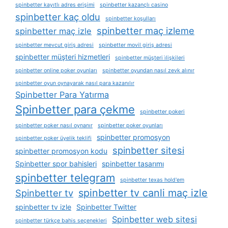
spinbetter kayıtlı adres erişimi
spinbetter kazançlı casino
spinbetter kaç oldu
spinbetter koşulları
spinbetter maç izleme
spinbetter maç izle
spinbetter mevcut giriş adresi
spinbetter movil giriş adresi
spinbetter müşteri hizmetleri
spinbetter müşteri i̇lişkileri
spinbetter online poker oyunları
spinbetter oyundan nasıl zevk alınır
spinbetter oyun oynayarak nasıl para kazanılır
Spinbetter Para Yatırma
Spinbetter para çekme
spinbetter pokeri
spinbetter poker nasıl oynanır
spinbetter poker oyunları
spinbetter promosyon
spinbetter poker üyelik teklifi
spinbetter sitesi
spinbetter promosyon kodu
Spinbetter spor bahisleri
spinbetter tasarımı
spinbetter telegram
spinbetter texas hold'em
spinbetter tv canli maç izle
Spinbetter tv
spinbetter tv izle
Spinbetter Twitter
Spinbetter web sitesi
spinbetter türkçe bahis seçenekleri