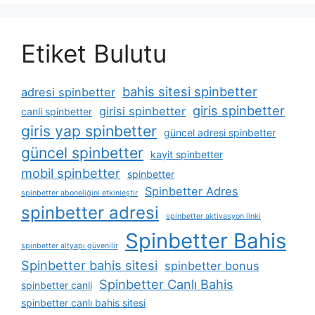
Etiket Bulutu
bahis sitesi spinbetter
adresi spinbetter
giris spinbetter
girisi spinbetter
canli spinbetter
giris yap spinbetter
güncel adresi spinbetter
güncel spinbetter
kayit spinbetter
mobil spinbetter
spinbetter
Spinbetter Adres
spinbetter aboneliğini etkinleştir
spinbetter adresi
spinbetter aktivasyon linki
Spinbetter Bahis
spinbetter altyapı güvenilir
Spinbetter bahis sitesi
spinbetter bonus
Spinbetter Canlı Bahis
spinbetter canli
spinbetter canlı bahis sitesi