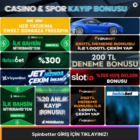
×
Spinbetter GİRİŞ İÇİN TIKLAYINIZ!