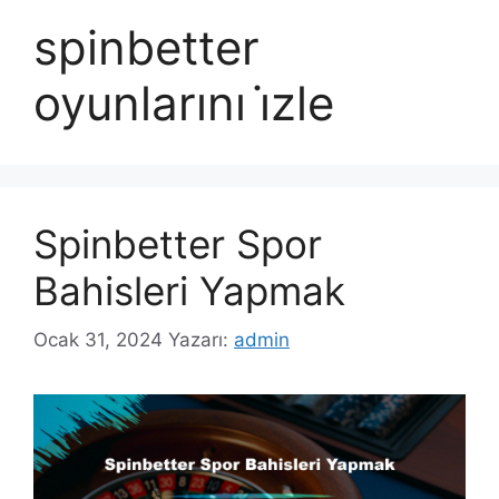
spinbetter
oyunlarını i̇zle
Spinbetter Spor
Bahisleri Yapmak
Ocak 31, 2024
Yazarı:
admin