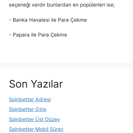
seçeneği vardır bunlardan en popülerleri ise;
- Banka Havalesi ile Para Çekme
- Papara ile Para Çekme
Son Yazılar
Spinbetter Adresi
Spinbetter Giriş
Spinbetter Üst Düzey
Spinbetter Mobil Süreç