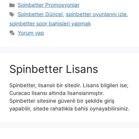
Kategoriler
Spinbetter Promosyonlar
Etiketler
Spinbetter Güncel
,
spinbetter oyunlarını i̇zle
,
spinbetter spor bahisleri yapmak
Yorum yap
Spinbetter Lisans
Spinbetter, lisanslı bir sitedir. Lisans bilgileri ise;
Curacao lisansı altında lisanslanmıştır.
Spinbetter sitesine güvenli bir şekilde giriş
yapabilir, sitede rahatlıkla bahis oynayabilirsiniz.