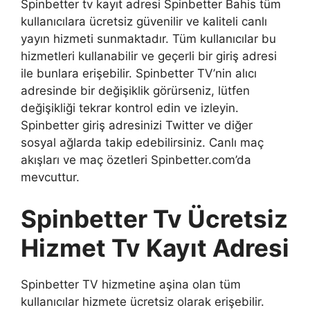
Spinbetter tv kayıt adresi Spinbetter Bahis tüm
kullanıcılara ücretsiz güvenilir ve kaliteli canlı
yayın hizmeti sunmaktadır. Tüm kullanıcılar bu
hizmetleri kullanabilir ve geçerli bir giriş adresi
ile bunlara erişebilir. Spinbetter TV’nin alıcı
adresinde bir değişiklik görürseniz, lütfen
değişikliği tekrar kontrol edin ve izleyin.
Spinbetter giriş adresinizi Twitter ve diğer
sosyal ağlarda takip edebilirsiniz. Canlı maç
akışları ve maç özetleri Spinbetter.com’da
mevcuttur.
Spinbetter Tv Ücretsiz
Hizmet Tv Kayıt Adresi
Spinbetter TV hizmetine aşina olan tüm
kullanıcılar hizmete ücretsiz olarak erişebilir.