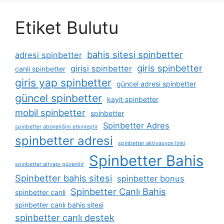
Etiket Bulutu
bahis sitesi spinbetter
adresi spinbetter
giris spinbetter
girisi spinbetter
canli spinbetter
giris yap spinbetter
güncel adresi spinbetter
güncel spinbetter
kayit spinbetter
mobil spinbetter
spinbetter
Spinbetter Adres
spinbetter aboneliğini etkinleştir
spinbetter adresi
spinbetter aktivasyon linki
Spinbetter Bahis
spinbetter altyapı güvenilir
Spinbetter bahis sitesi
spinbetter bonus
Spinbetter Canlı Bahis
spinbetter canli
spinbetter canlı bahis sitesi
spinbetter canlı destek