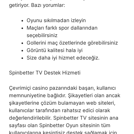
getiriyor. Bazı yorumlar:
Oyunu sıkılmadan izleyin
Maçları farklı spor dallarından
seçebilirsiniz
Gollerini maç özetlerinde görebilirsiniz
Görüntü kalitesi hala iyi
Size daha iyi hizmet edeceğiz.
Spinbetter TV Destek Hizmeti
Çevrimiçi casino pazarındaki başarı, kullanıcı
memnuniyetine bağlıdır. Şikayetleri olan ancak
şikayetlerine çözüm bulamayan web siteleri,
kullanıcılar tarafından rahatsız edici olarak
değerlendirilebilir. Spinbetter TV sitesinin ana
sayfası olan Spinbetter Oyun sitesinin tüm
kullanıcılarına kesintisiz destek sağlamak için