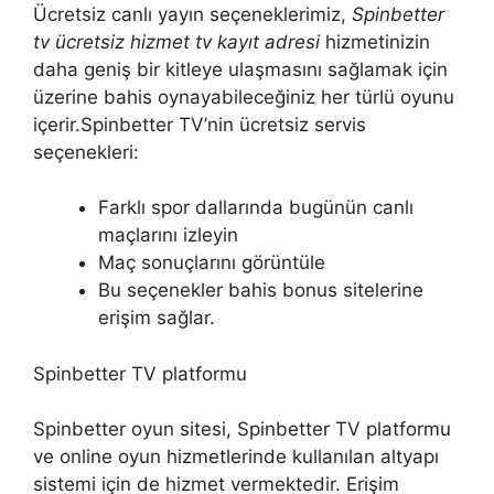
Ücretsiz canlı yayın seçeneklerimiz,
Spinbetter
tv ücretsiz hizmet tv kayıt adresi
hizmetinizin
daha geniş bir kitleye ulaşmasını sağlamak için
üzerine bahis oynayabileceğiniz her türlü oyunu
içerir.Spinbetter TV’nin ücretsiz servis
seçenekleri:
Farklı spor dallarında bugünün canlı
maçlarını izleyin
Maç sonuçlarını görüntüle
Bu seçenekler bahis bonus sitelerine
erişim sağlar.
Spinbetter TV platformu
Spinbetter oyun sitesi, Spinbetter TV platformu
ve online oyun hizmetlerinde kullanılan altyapı
sistemi için de hizmet vermektedir. Erişim