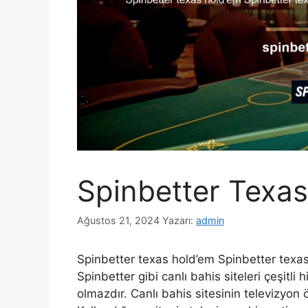
Spinbetter Texa
Ağustos 21, 2024
Yazarı:
admin
Spinbetter texas hold’em Spinbetter texas h
Spinbetter gibi canlı bahis siteleri çeşitl
olmazdır. Canlı bahis sitesinin televizyon öz