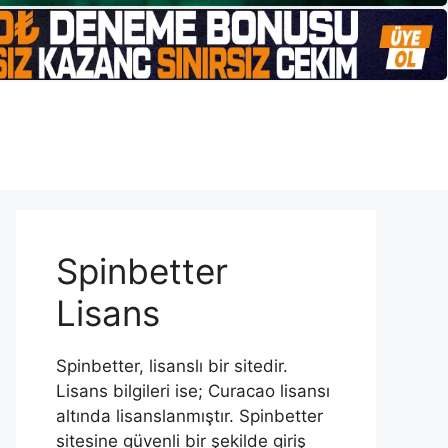
Spinbetter
Lisans
Spinbetter, lisanslı bir sitedir.
Lisans bilgileri ise; Curacao lisansı
altında lisanslanmıştır. Spinbetter
sitesine güvenli bir şekilde giriş