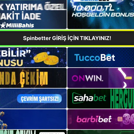
Spinbetter GİRİŞ İÇİN TIKLAYINIZ!