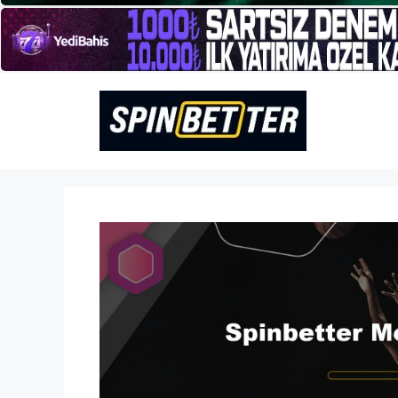
İçeriğe
atla