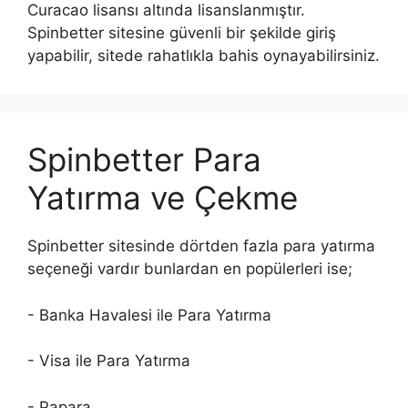
Curacao lisansı altında lisanslanmıştır.
Spinbetter sitesine güvenli bir şekilde giriş
yapabilir, sitede rahatlıkla bahis oynayabilirsiniz.
Spinbetter Para
Yatırma ve Çekme
Spinbetter sitesinde dörtden fazla para yatırma
seçeneği vardır bunlardan en popülerleri ise;
- Banka Havalesi ile Para Yatırma
- Visa ile Para Yatırma
- Papara