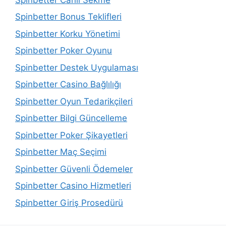
Spinbetter Bonus Teklifleri
Spinbetter Korku Yönetimi
Spinbetter Poker Oyunu
Spinbetter Destek Uygulaması
Spinbetter Casino Bağlılığı
Spinbetter Oyun Tedarikçileri
Spinbetter Bilgi Güncelleme
Spinbetter Poker Şikayetleri
Spinbetter Maç Seçimi
Spinbetter Güvenli Ödemeler
Spinbetter Casino Hizmetleri
Spinbetter Giriş Prosedürü