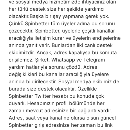
ve sosyal medya hizmetimizde ihtiyacınız olan
her türlü destek size her şekilde yardımcı
olacaktır.Başka bir şey yapmana gerek yok.
Çünkü Spinbetter tüm üyeler adına bu sorunu
çözecektir. Spinbetter, üyelerle çeşitli kanallar
aracılığıyla iletişim kurar ve üyelerin endişelerine
anında yanıt verir. Bunlardan ilki canlı destek
ekibimizdir. Ancak, adres kapalıysa bu komuta
erişilemez. Şirket, Whatsapp ve Telegram
yardım hatlarıyla sorunu çözdü. Adres
değişiklikleri bu kanallar aracılığıyla üyelere
anında bildirilecektir. Sosyal medya ekibimiz de
burada size destek olacaktır. Özellikle
Spinbetter Twitter hesabı bu konuda çok
duyarlı. Hesabınızın profil bölümünde her
zaman mevcut adresinize bir bağlantı vardır.
Adres, saat veya kanal ne olursa olsun güncel
Spinbetter giriş adresinize her zaman bu link