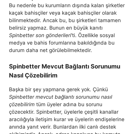
Bu nedenle bu kurumların dışında kalan şirketler
kaçak bahisçiler veya kaçak bahisçiler olarak
bilinmektedir. Ancak bu, bu şirketleri tamamen
belirsiz yapmaz. Bunun en büyük kanıtı
Spinbetter son gönderileri
‘ti. Özellikle sosyal
medya ve bahis forumlarına bakıldığında bu
durum daha net görülebilmektedir.
Spinbetter Mevcut Bağlantı Sorunumu
Nasıl Çözebilirim
Başka bir şey yapmana gerek yok. Çünkü
Spinbetter mevcut bağlantı sorunumu nasıl
çözebilirim
tüm üyeler adına bu sorunu
çözecektir. Spinbetter, üyelerle çeşitli kanallar
aracılığıyla iletişim kurar ve üyelerin endişelerine
anında yanıt verir. Bunlardan ilki canlı destek