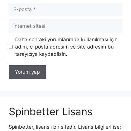
E-
posta
İnternet
sitesi
Daha sonraki yorumlarımda kullanılması için
adım, e-posta adresim ve site adresim bu
tarayıcıya kaydedilsin.
Spinbetter Lisans
Spinbetter, lisanslı bir sitedir. Lisans bilgileri ise;