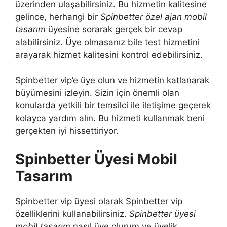
üzerinden ulaşabilirsiniz. Bu hizmetin kalitesine
gelince, herhangi bir
Spinbetter özel ajan mobil
tasarım
üyesine sorarak gerçek bir cevap
alabilirsiniz. Üye olmasanız bile test hizmetini
arayarak hizmet kalitesini kontrol edebilirsiniz.
Spinbetter vip’e üye olun ve hizmetin katlanarak
büyümesini izleyin. Sizin için önemli olan
konularda yetkili bir temsilci ile iletişime geçerek
kolayca yardım alın. Bu hizmeti kullanmak beni
gerçekten iyi hissettiriyor.
Spinbetter Üyesi Mobil
Tasarım
Spinbetter vip üyesi olarak Spinbetter vip
özelliklerini kullanabilirsiniz.
Spinbetter üyesi
mobil tasarım
nasıl üye olurum ve üyelik