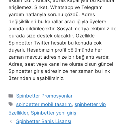
ekibimizdir. Ancak, adres kapalıysa bu komuta
erişilemez. Şirket, Whatsapp ve Telegram
yardım hatlarıyla sorunu çözdü. Adres
değişiklikleri bu kanallar aracılığıyla üyelere
anında bildirilecektir. Sosyal medya ekibimiz de
burada size destek olacaktır. Özellikle
Spinbetter Twitter hesabı bu konuda çok
duyarlı. Hesabınızın profil bölümünde her
zaman mevcut adresinize bir bağlantı vardır.
Adres, saat veya kanal ne olursa olsun güncel
Spinbetter giriş adresinize her zaman bu link
üzerinden ulaşabilirsiniz.
Kategoriler
Spinbetter Promosyonlar
Etiketler
spinbetter mobil tasarım
,
spinbetter vip
özellikler
,
Spinbetter yeni giriş
Spinbetter Bahis Lisansı