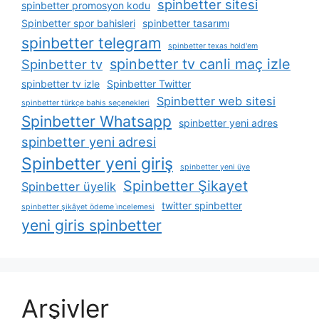
spinbetter sitesi
spinbetter promosyon kodu
Spinbetter spor bahisleri
spinbetter tasarımı
spinbetter telegram
spinbetter texas hold'em
spinbetter tv canli maç izle
Spinbetter tv
spinbetter tv izle
Spinbetter Twitter
Spinbetter web sitesi
spinbetter türkçe bahis seçenekleri
Spinbetter Whatsapp
spinbetter yeni adres
spinbetter yeni adresi
Spinbetter yeni giriş
spinbetter yeni üye
Spinbetter Şikayet
Spinbetter üyelik
twitter spinbetter
spinbetter şikâyet ödeme i̇ncelemesi
yeni giris spinbetter
Arşivler