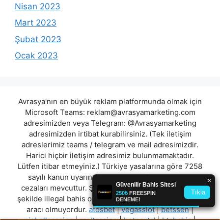
Nisan 2023
Mart 2023
Şubat 2023
Ocak 2023
Avrasya'nın en büyük reklam platformunda olmak için
Microsoft Teams:
reklam@avrasyamarketing.com
adresimizden veya Telegram: @Avrasyamarketing
adresimizden irtibat kurabilirsiniz. (Tek iletişim
adreslerimiz teams / telegram ve mail adresimizdir.
Harici hiçbir iletişim adresimiz bulunmamaktadır.
Lütfen itibar etmeyiniz.) Türkiye yasalarına göre 7258
sayılı kanun uyarınca yasa dışı bahis oynamanın
cezaları mevcuttur. Şu an bulunduğunuz site hiç bir
şekilde illegal bahis oyunları oynatmıyor ve oynamaya
aracı olmuyordur.
atosbet
|
vegasslot
|
betssen
|