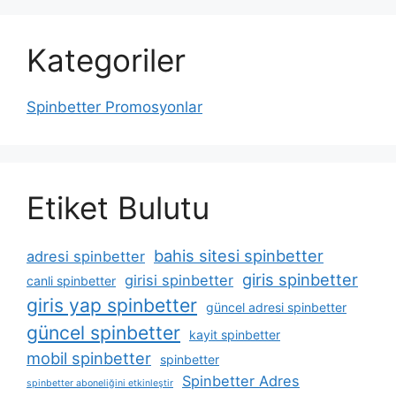
Kategoriler
Spinbetter Promosyonlar
Etiket Bulutu
bahis sitesi spinbetter
adresi spinbetter
giris spinbetter
girisi spinbetter
canli spinbetter
giris yap spinbetter
güncel adresi spinbetter
güncel spinbetter
kayit spinbetter
mobil spinbetter
spinbetter
Spinbetter Adres
spinbetter aboneliğini etkinleştir