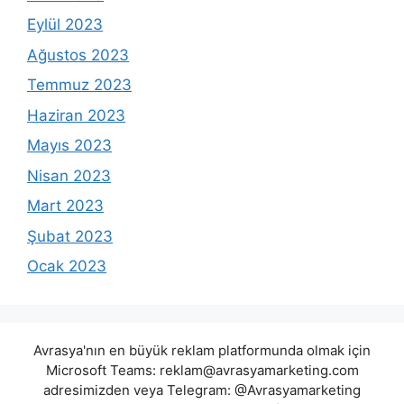
Eylül 2023
Ağustos 2023
Temmuz 2023
Haziran 2023
Mayıs 2023
Nisan 2023
Mart 2023
Şubat 2023
Ocak 2023
Avrasya'nın en büyük reklam platformunda olmak için
Microsoft Teams:
reklam@avrasyamarketing.com
adresimizden veya Telegram: @Avrasyamarketing