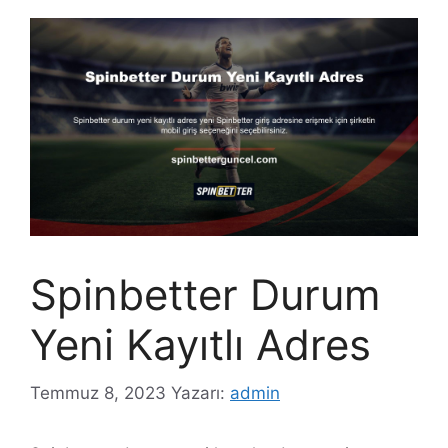
Spinbetter Durum
Yeni Kayıtlı Adres
Temmuz 8, 2023
Yazarı:
admin