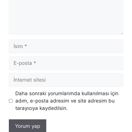
İsim
E-
posta
İnternet
sitesi
Daha sonraki yorumlarımda kullanılması için
adım, e-posta adresim ve site adresim bu
tarayıcıya kaydedilsin.