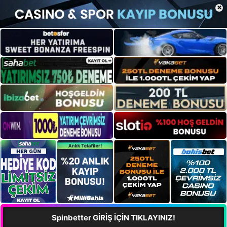
×
Spinbetter GİRİŞ İÇİN TIKLAYINIZ!