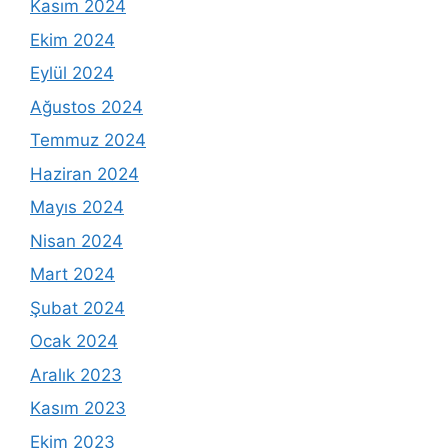
Kasım 2024
Ekim 2024
Eylül 2024
Ağustos 2024
Temmuz 2024
Haziran 2024
Mayıs 2024
Nisan 2024
Mart 2024
Şubat 2024
Ocak 2024
Aralık 2023
Kasım 2023
Ekim 2023