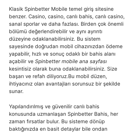
Klasik Spinbetter Mobile temel giriş sitesine
benzer. Casino, casino, canlı bahis, canlı casino,
sanal sporlar ve daha fazlası. Birden çok önemli
bölümü değerlendirebilir ve aynı ayrıntı
düzeyine odaklanabilirsiniz. Bu sistem
sayesinde doğrudan mobil cihazınızdan ödeme
yapabilir, hızlı ve sonuç odaklı bir bahis alanı
açabilir ve
Spinbetter mobile ana sayfası
kesintisiz olarak buna odaklanabilirsiniz. Size
başarı ve refah diliyoruz.Bu mobil düzen,
ihtiyacınız olan avantajları sorunsuz bir şekilde
sunar.
Yapılandırılmış ve güvenilir canlı bahis
konusunda uzmanlaşan Spinbetter Bahis, her
zaman fırsatlar bulur. Bu sisteme dönüp
baktığınızda en basit detaylar bile ondan