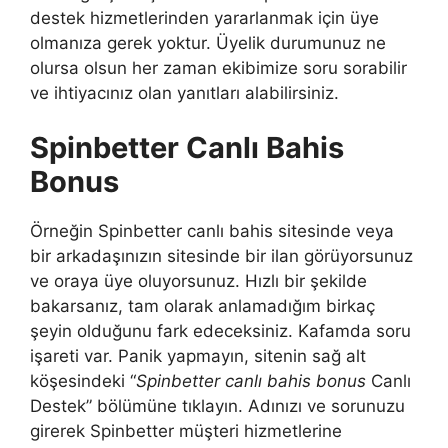
destek hizmetlerinden yararlanmak için üye
olmanıza gerek yoktur. Üyelik durumunuz ne
olursa olsun her zaman ekibimize soru sorabilir
ve ihtiyacınız olan yanıtları alabilirsiniz.
Spinbetter Canlı Bahis
Bonus
Örneğin Spinbetter canlı bahis sitesinde veya
bir arkadaşınızın sitesinde bir ilan görüyorsunuz
ve oraya üye oluyorsunuz. Hızlı bir şekilde
bakarsanız, tam olarak anlamadığım birkaç
şeyin olduğunu fark edeceksiniz. Kafamda soru
işareti var. Panik yapmayın, sitenin sağ alt
köşesindeki “
Spinbetter canlı bahis bonus
Canlı
Destek” bölümüne tıklayın. Adınızı ve sorunuzu
girerek Spinbetter müşteri hizmetlerine