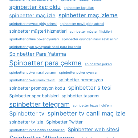
spinbetter kaç oldu
spinbetter koşulları
spinbetter maç izleme
spinbetter maç izle
spinbetter mevcut giriş adresi
spinbetter movil giriş adresi
spinbetter müşteri hizmetleri
spinbetter müşteri i̇lişkileri
spinbetter online poker oyunları
spinbetter oyundan nasıl zevk alınır
spinbetter oyun oynayarak nasıl para kazanılır
Spinbetter Para Yatırma
Spinbetter para çekme
spinbetter pokeri
spinbetter poker nasıl oynanır
spinbetter poker oyunları
spinbetter promosyon
spinbetter poker üyelik teklifi
spinbetter sitesi
spinbetter promosyon kodu
Spinbetter spor bahisleri
spinbetter tasarımı
spinbetter telegram
spinbetter texas hold'em
spinbetter tv canli maç izle
Spinbetter tv
spinbetter tv izle
Spinbetter Twitter
Spinbetter web sitesi
spinbetter türkçe bahis seçenekleri