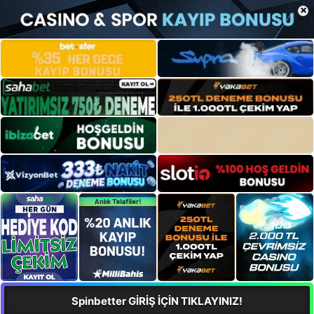
×
Spinbetter GİRİŞ İÇİN TIKLAYINIZ!