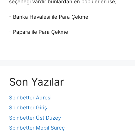
seçeneği vardır bunlardan en popülerleri ise;
- Banka Havalesi ile Para Çekme
- Papara ile Para Çekme
Son Yazılar
Spinbetter Adresi
Spinbetter Giriş
Spinbetter Üst Düzey
Spinbetter Mobil Süreç