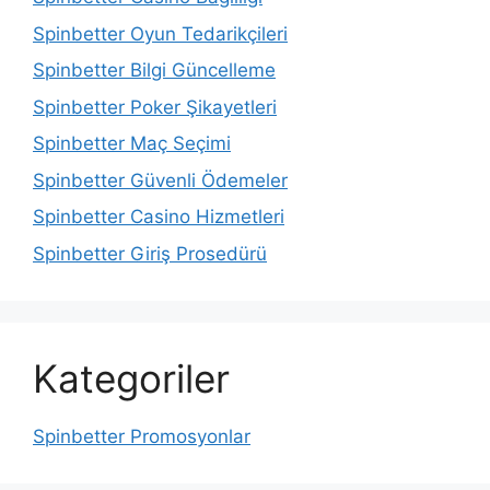
Spinbetter Oyun Tedarikçileri
Spinbetter Bilgi Güncelleme
Spinbetter Poker Şikayetleri
Spinbetter Maç Seçimi
Spinbetter Güvenli Ödemeler
Spinbetter Casino Hizmetleri
Spinbetter Giriş Prosedürü
Kategoriler
Spinbetter Promosyonlar