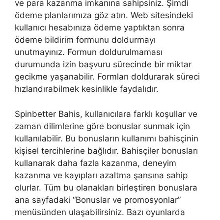
ve para kazanma imkanına sahipsiniz. Şimdi
ödeme planlarımıza göz atın. Web sitesindeki
kullanıcı hesabınıza ödeme yaptıktan sonra
ödeme bildirim formunu doldurmayı
unutmayınız. Formun doldurulmaması
durumunda izin başvuru sürecinde bir miktar
gecikme yaşanabilir. Formları doldurarak süreci
hızlandırabilmek kesinlikle faydalıdır.
Spinbetter Bahis, kullanıcılara farklı koşullar ve
zaman dilimlerine göre bonuslar sunmak için
kullanılabilir. Bu bonusların kullanımı bahisçinin
kişisel tercihlerine bağlıdır. Bahisçiler bonusları
kullanarak daha fazla kazanma, deneyim
kazanma ve kayıpları azaltma şansına sahip
olurlar. Tüm bu olanakları birleştiren bonuslara
ana sayfadaki “Bonuslar ve promosyonlar”
menüsünden ulaşabilirsiniz. Bazı oyunlarda