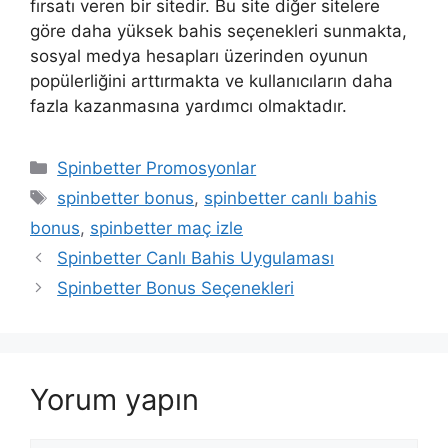
fırsatı veren bir sitedir. Bu site diğer sitelere
göre daha yüksek bahis seçenekleri sunmakta,
sosyal medya hesapları üzerinden oyunun
popülerliğini arttırmakta ve kullanıcıların daha
fazla kazanmasına yardımcı olmaktadır.
Kategoriler
Spinbetter Promosyonlar
Etiketler
spinbetter bonus
,
spinbetter canlı bahis
bonus
,
spinbetter maç izle
Spinbetter Canlı Bahis Uygulaması
Spinbetter Bonus Seçenekleri
Yorum yapın