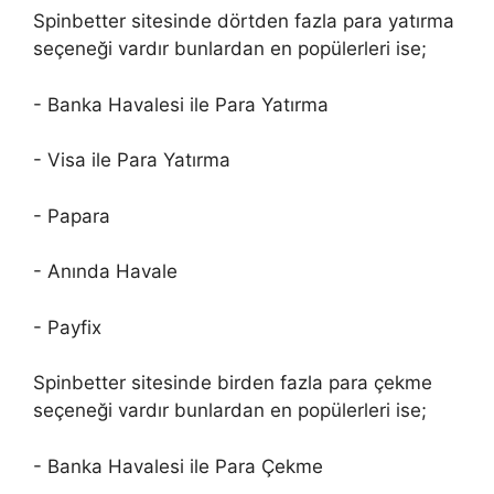
Spinbetter sitesinde dörtden fazla para yatırma
seçeneği vardır bunlardan en popülerleri ise;
- Banka Havalesi ile Para Yatırma
- Visa ile Para Yatırma
- Papara
- Anında Havale
- Payfix
Spinbetter sitesinde birden fazla para çekme
seçeneği vardır bunlardan en popülerleri ise;
- Banka Havalesi ile Para Çekme