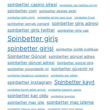
spinbetter casino sitesi
spinbetter cep telefonu erişim
spinbetter com
spinbetter destek ekibi
spinbetter doğru bilgi
spinbetter erişim canlı oyun
spinbetter fırsat
spinbetter giris adresi
spinbetter gerçek zamanlı
spinbetter giris twitter
spinbetter giris yap
Spinbetter giriş
spinbetter girişi
spinbetter gizlilik politikası
Spinbetter Güncel
spinbetter güncel adres
spinbetter güncel adresi
Spinbetter güncel giriş
spinbetter güvenlir mi
spinbetter güvenilebilir mi
spinbetter hesabınızı sonlandırın
spinbetter hoş geldin
Spinbetter kayıt
spinbetter instagram
spinbetter kayıtlı adres erişimi
spinbetter kazançlı casino
spinbetter kaç oldu
spinbetter koşulları
spinbetter maç izleme
spinbetter maç izle
spinbetter mevcut giriş adresi
spinbetter movil giriş adresi