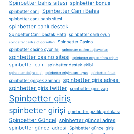
Spinbetter bahis sitesi
spinbetter bonus
Spinbetter Canlı Bahis
spinbetter canli
spinbetter canlı bahis sitesi
spinbetter canlı destek
Spinbetter Canlı Destek Hattı
spinbetter canlı oyun
Spinbetter Casino
spinbetter canlı slot görselleri
spinbetter casino oyunları
spinbetter casino sağlayıcıları
spinbetter casino sitesi
spinbetter cep telefonu erişim
spinbetter com
spinbetter destek ekibi
spinbetter doğru bilgi
spinbetter erişim canlı oyun
spinbetter fırsat
spinbetter giris adresi
spinbetter gerçek zamanlı
spinbetter giris twitter
spinbetter giris yap
Spinbetter giriş
spinbetter girişi
spinbetter gizlilik politikası
Spinbetter Güncel
spinbetter güncel adres
spinbetter güncel adresi
Spinbetter güncel giriş