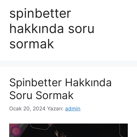
spinbetter
hakkında soru
sormak
Spinbetter Hakkında
Soru Sormak
Ocak 20, 2024
Yazarı:
admin