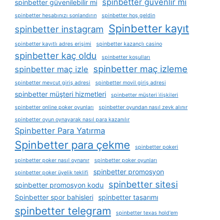
spinbetter güvenlir mi
spinbetter güvenilebilir mi
spinbetter hesabınızı sonlandırın
spinbetter hoş geldin
Spinbetter kayıt
spinbetter instagram
spinbetter kayıtlı adres erişimi
spinbetter kazançlı casino
spinbetter kaç oldu
spinbetter koşulları
spinbetter maç izleme
spinbetter maç izle
spinbetter mevcut giriş adresi
spinbetter movil giriş adresi
spinbetter müşteri hizmetleri
spinbetter müşteri i̇lişkileri
spinbetter online poker oyunları
spinbetter oyundan nasıl zevk alınır
spinbetter oyun oynayarak nasıl para kazanılır
Spinbetter Para Yatırma
Spinbetter para çekme
spinbetter pokeri
spinbetter poker nasıl oynanır
spinbetter poker oyunları
spinbetter promosyon
spinbetter poker üyelik teklifi
spinbetter sitesi
spinbetter promosyon kodu
Spinbetter spor bahisleri
spinbetter tasarımı
spinbetter telegram
spinbetter texas hold'em