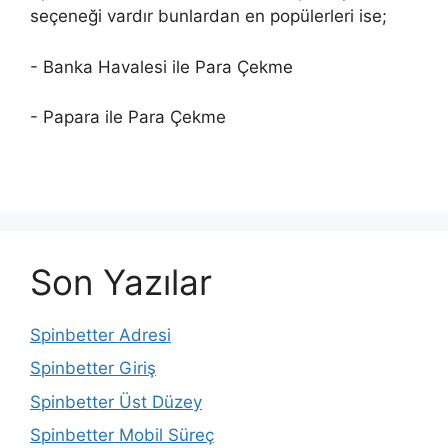
seçeneği vardır bunlardan en popülerleri ise;
- Banka Havalesi ile Para Çekme
- Papara ile Para Çekme
Son Yazılar
Spinbetter Adresi
Spinbetter Giriş
Spinbetter Üst Düzey
Spinbetter Mobil Süreç