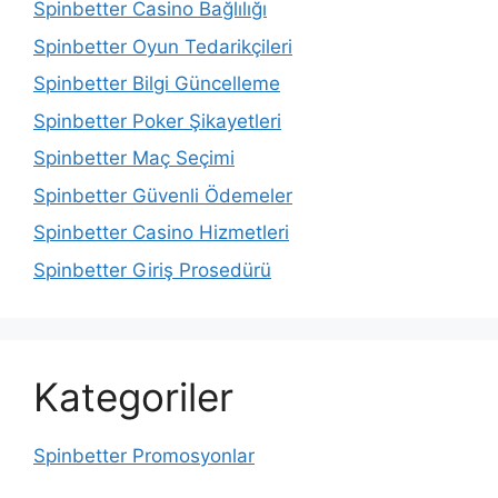
Spinbetter Casino Bağlılığı
Spinbetter Oyun Tedarikçileri
Spinbetter Bilgi Güncelleme
Spinbetter Poker Şikayetleri
Spinbetter Maç Seçimi
Spinbetter Güvenli Ödemeler
Spinbetter Casino Hizmetleri
Spinbetter Giriş Prosedürü
Kategoriler
Spinbetter Promosyonlar