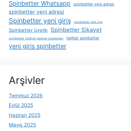
Spinbetter Whatsapp
spinbetter yeni adres
spinbetter yeni adresi
Spinbetter yeni giriş
spinbetter yeni üye
Spinbetter Şikayet
Spinbetter üyelik
twitter spinbetter
spinbetter şikâyet ödeme i̇ncelemesi
yeni giris spinbetter
Arşivler
Temmuz 2026
Eylül 2025
Haziran 2025
Mayıs 2025