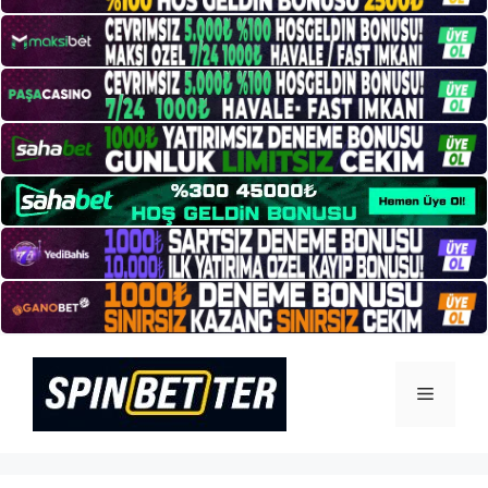
İçeriğe
atla
Menü